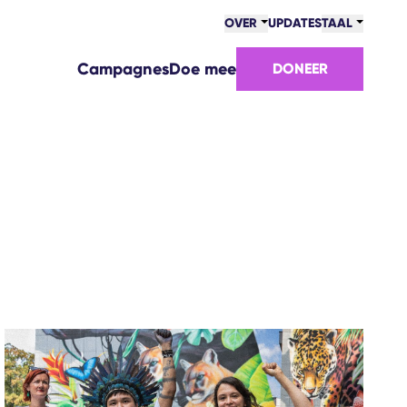
OVER
UPDATES
TAAL
Campagnes
Doe mee
DONEER