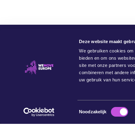
Deze website maakt gebru
We gebruiken cookies om c
bieden en om ons websitev
site met onze partners vo
combineren met andere inf
uw gebruik van hun servic
WeMove Europe is een onafhankelijke en
waardegedreven organisatie, die probeert om people
power aan te wenden voor een beter Europa. Een beter
Europa voor onze community, voor toekomstige
T
generaties, en voor de planeet.
Noodzakelijk
o
©
2026
WeMove Europe
e
s