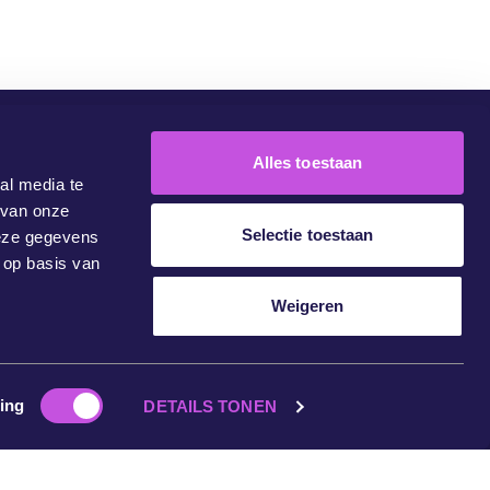
Alles toestaan
Community
Campagnes
Doe Mee
Contact
al media te
 van onze
Selectie toestaan
deze gegevens
 op basis van
Weigeren
ing
DETAILS TONEN
Privacybeleid
Impressum