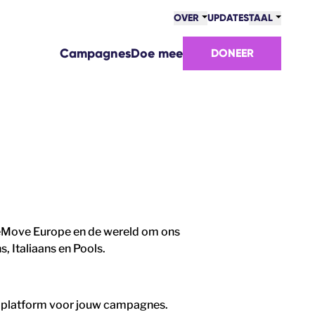
OVER
UPDATES
TAAL
Campagnes
Doe mee
DONEER
 WeMove Europe en de wereld om ons
, Italiaans en Pools.
ke platform voor jouw campagnes.