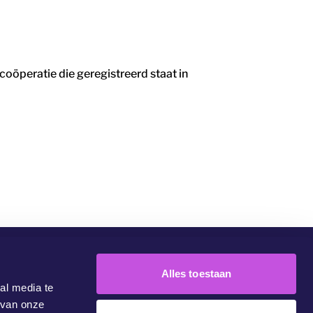
peratie die geregistreerd staat in
Alles toestaan
Community
Campagnes
Doe Mee
Contact
al media te
 van onze