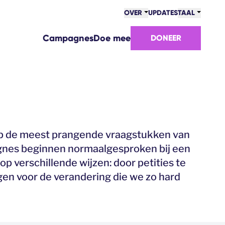
OVER
UPDATES
TAAL
Campagnes
Doe mee
DONEER
op de meest prangende vraagstukken van
agnes beginnen normaalgesproken bij een
p verschillende wijzen: door petities te
gen voor de verandering die we zo hard