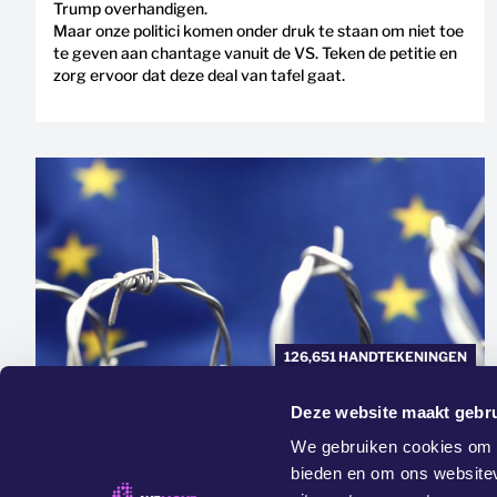
Trump overhandigen.
Maar onze politici komen onder druk te staan om niet toe
te geven aan chantage vanuit de VS. Teken de petitie en
zorg ervoor dat deze deal van tafel gaat.
126,651 HANDTEKENINGEN
ONDERNEEM ACTIE →
Deze website maakt gebru
ZEG NEE TEGEN MASSA-
We gebruiken cookies om c
UITZETTINGEN IN EUROPA
bieden en om ons websitev