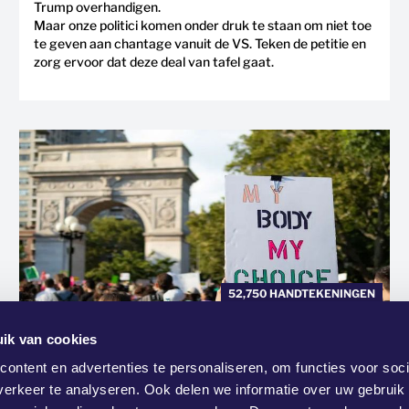
Trump overhandigen.
Maar onze politici komen onder druk te staan om niet toe
te geven aan chantage vanuit de VS. Teken de petitie en
zorg ervoor dat deze deal van tafel gaat.
52,750 HANDTEKENINGEN
ONDERNEEM ACTIE →
ik van cookies
VEILIGE ABORTUSZORG VOOR
ontent en advertenties te personaliseren, om functies voor soci
ALLE VROUWEN!
erkeer te analyseren. Ook delen we informatie over uw gebruik