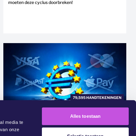
moeten deze cyclus doorbreken!
79,595 HANDTEKENINGEN
ONDERNEEM ACTIE →
Alles toestaan
RED DE DIGITALE EURO
al media te
 van onze