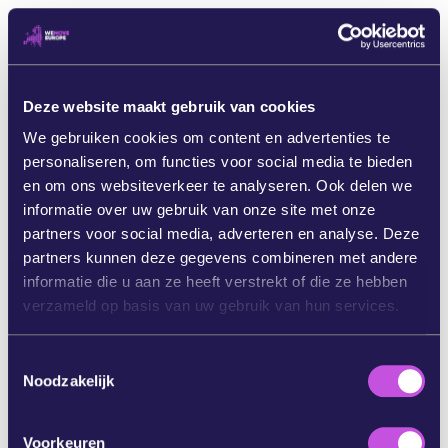
Om die keuze te maken, stelt u uw browser in om
een Do-Not-Track-header te adverteren.
U kunt zich ook afmelden voor analytische
cookies via onze cookiebanner. Zie voor meer
Deze website maakt gebruik van cookies
informatie het gedeelte (6) Cookies van dit
We gebruiken cookies om content en advertenties te
privacybeleid.
personaliseren, om functies voor social media te bieden
en om ons websiteverkeer te analyseren. Ook delen we
(5) Hoe en waarom
informatie over uw gebruik van onze site met onze
we uw gegevens
partners voor social media, adverteren en analyse. Deze
partners kunnen deze gegevens combineren met andere
gebruiken
informatie die u aan ze heeft verstrekt of die ze hebben
verzameld op basis van uw gebruik van hun services.
(5.1) Overzicht
T
De persoonsgegevens die we verwerken, worden
Noodzakelijk
o
voor de volgende doeleinden gebruikt:
e
s
Het voeren van campagnes, waaronder petities
Voorkeuren