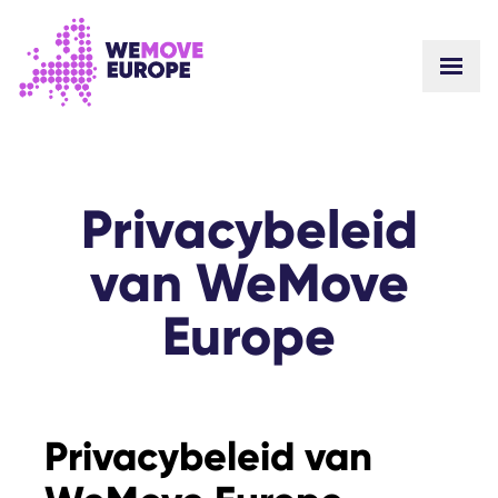
GA NAAR DE HOOFDINHOUD
GA NAAR VOETTEKSTNAVIGATIE
Privacybeleid
van WeMove
Europe
Privacybeleid van