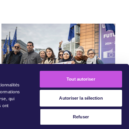
Tout autoriser
ionnalités
formations
Autoriser la sélection
November 25, 2025
yse, qui
CAMPAIGN UPDATE
Les gros titres ont changé. Pas
s ont
nous.
Refuser
La veille de notre manifestation devant la Commission