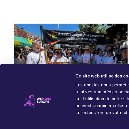
Ce site web utilise des co
Les cookies nous permetten
relatives aux médias socia
July 31, 2025
sur l'utilisation de notre 
CAMPAIGN UPDATE
Nous avons écrit l’histoire à la
peuvent combiner celles-ci
collectées lors de votre uti
Pride de Budapest🌈❤️
Le 28 Juin 2025, 200 000 personnes ont défilé dans les