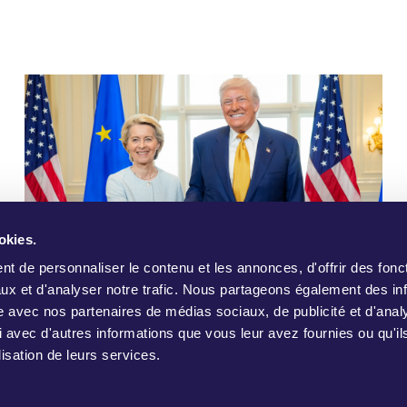
okies.
t de personnaliser le contenu et les annonces, d'offrir des fonct
ux et d'analyser notre trafic. Nous partageons également des in
November 19, 2025
site avec nos partenaires de médias sociaux, de publicité et d'anal
CAMPAIGN UPDATE
Trois combats, trois succès - et il
 avec d'autres informations que vous leur avez fournies ou qu'il
lisation de leurs services.
faut continuer à se battre
*l'UE travaille-t-elle pour Trump ou pour nous ? * Partout en