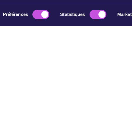
Europe, nous avons fait pression sur les dirigeant·es
européen·nes qui cèdent aux intimidations de Trump. Et
ensemble, nous avons déjà fait bouger les choses.…
Préférences
Statistiques
Market
December 4, 2024
CAMPAIGN UPDATE
Un pas de plus vers l'interdiction