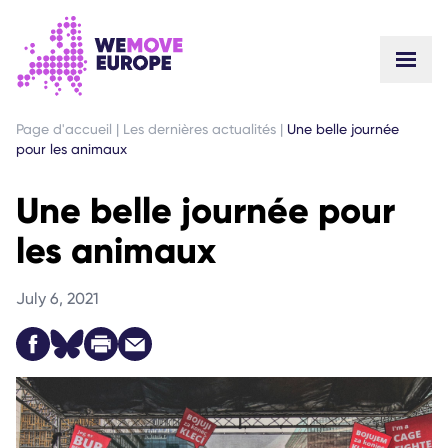
ALLER AU CONTENU PRINCIPAL
PASSER À LA NAVIGATION EN PIED DE PAGE
Page d'accueil
|
Les dernières actualités
|
Une belle journée
pour les animaux
Une belle journée pour
les animaux
July 6, 2021