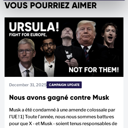
t
VOUS POURRIEZ AIMER
December 31, 2025
CAMPAIGN UPDATE
Nous avons gagné contre Musk
Musk a été condamné à une amende colossale par
l'UE ! 1] Toute l'année, nous nous sommes battu·es
pour que X - et Musk - soient tenus responsables de