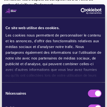
votes décisifs au Parlement.
Notre contribution n'est pas passée inaperçue. L'équipe
responsable de l'ICE a commenté la mobilisation
constante de WeMove Europe : « Pour notre ICE,
Ce site web utilise des cookies.
l'équipe WeMove a été notre ange gardien. Leur
Les cookies nous permettent de personnaliser le contenu
expertise et leur soutien inconditionnel ont été
et les annonces, d'offrir des fonctionnalités relatives aux
essentiels à la réussite de notre initiative. »
médias sociaux et d'analyser notre trafic. Nous
Ensemble, nous avons réussi à maintenir la pression.
partageons également des informations sur l'utilisation de
Ainsi, lorsque Stélla Kyriakídou, la plus haute
notre site avec nos partenaires de médias sociaux, de
responsable de l'UE en matière de santé, a annoncé la fin
publicité et d'analyse, qui peuvent combiner celles-ci
de l’élevage en cage, c'est bien vous qu'elle a écouté.
avec d'autres informations que vous leur avez fournies
ou qu'ils ont collectées lors de votre utilisation de leurs
Références:
services.
[1]
S
HTTPS://TWITTER.COM/SKYRIAKIDESEU/STATUS/141019
Nécessaires
é
7648875864068?S=20
l
[2]
HTTPS://EUROPA.EU/CITIZENS-
e