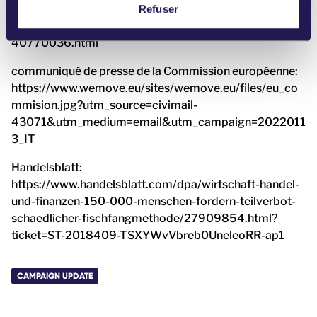
e
Irish Examiner:
Refuser
n
https://www.irishexaminer.com/news/arid-
t
40770036.html
communiqué de presse de la Commission européenne:
https://www.wemove.eu/sites/wemove.eu/files/eu_co
mmision.jpg?utm_source=civimail-
43071&utm_medium=email&utm_campaign=2022011
3_IT
Handelsblatt:
https://www.handelsblatt.com/dpa/wirtschaft-handel-
und-finanzen-150-000-menschen-fordern-teilverbot-
schaedlicher-fischfangmethode/27909854.html?
ticket=ST-2018409-TSXYWvVbreb0UneleoRR-ap1
CAMPAIGN UPDATE