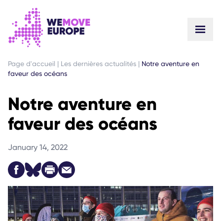
ALLER AU CONTENU PRINCIPAL
PASSER À LA NAVIGATION EN PIED DE PAGE
Page d'accueil
|
Les dernières actualités
|
Notre aventure en
faveur des océans
Notre aventure en
faveur des océans
January 14, 2022