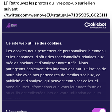
[1] Retrouvez les photos du livre pop-up sur le lien
suivant
//twitter.com/wemoveEU/status/14718593516023111
71
:https://twitter.com/wemoveEU/status/14718593516
02311171et une courte vidéo de présentation du livre
pop-up ici:
Ce site web utilise des cookies.
https://twitter.com/wemoveEU/status/147283432460
5161473
Les cookies nous permettent de personnaliser le contenu
et les annonces, d'offrir des fonctionnalités relatives aux
[2] Le chalutage de fond est l'une des méthodes de
médias sociaux et d'analyser notre trafic. Nous
pêche les plus destructrices qui soient. Son utilisation
partageons également des informations sur l'utilisation de
intensive dans le cadre de la pêche commerciale affecte
notre site avec nos partenaires de médias sociaux, de
grandement les écosystèmes marins, causant souvent
publicité et d'analyse, qui peuvent combiner celles-ci
des dégâts irréversibles aux habitats sensibles. Pour en
avec d'autres informations que vous leur avez fournies
savoir plus: https://europe.oceana.org/en/our-
ou qu'ils ont collectées lors de votre utilisation de leurs
work/bottom-trawling/overview
services.
S
[3] Vidéo de M. Sinkevičius, commissaire chargé des
Nécessaires