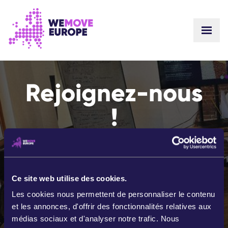
ALLER AU CONTENU PRINCIPAL
PASSER À LA NAVIGATION EN PIED DE PAGE
Rejoignez-nous
!
Vous souhaitez vous aussi
construire une Europe meilleure
à nos côtés ?
Ce site web utilise des cookies.
Les cookies nous permettent de personnaliser le contenu
Le pouvoir citoyen vous inspire ?
et les annonces, d'offrir des fonctionnalités relatives aux
médias sociaux et d'analyser notre trafic. Nous
Nous voulons travailler avec vous !