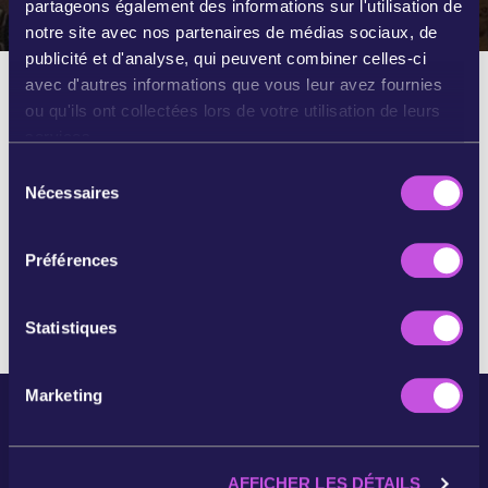
partageons également des informations sur l'utilisation de
notre site avec nos partenaires de médias sociaux, de
publicité et d'analyse, qui peuvent combiner celles-ci
avec d'autres informations que vous leur avez fournies
Nous n'avons actuellement aucun poste
ou qu'ils ont collectées lors de votre utilisation de leurs
ouvert ni stage. Mais notre équipe continue
services.
de s’agrandir – gardez un œil sur cette
S
page.
Nécessaires
é
Il existe toujours des moyens de faire
l
quelque chose. Participez à l’une de nos
e
Préférences
campagnes en cours.
c
t
i
Statistiques
o
n
Marketing
d
u
c
AFFICHER LES DÉTAILS
o