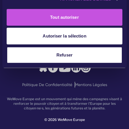
n
s
WeMove Europe
Tout autoriser
e
Nos Campagnes
n
t
Autoriser la sélection
Rejoignez-Nous!
e
m
Contact
e
Refuser
n
t
Politique De Confidentialité
Mentions Légales
WeMove Europe est un mouvement qui mène des campagnes visant à
renforcer le pouvoir citoyen et à transformer l’Europe pour les
citoyen·ne·s, les générations futures et la planète.
©
2026
WeMove Europe