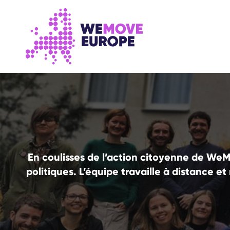
ALLER AU CONTENU PRINCIPAL
PASSER À LA NAVIGATION EN PIED DE PAGE
En coulisses de l’action citoyenne de We
politiques. L’équipe travaille à distance e