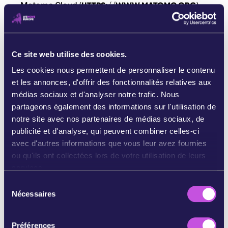
Matomo Cloud (
HTTPS://WWW.MATOMO.ORG
).
La politique de confidentialité de ce service est
disponible ici :
HTTPS://MATOMO.ORG/MATOMO-CLOUD-
PRIVACY-POLICY/
Ce site web utilise des cookies.
Les cookies nous permettent de personnaliser le contenu
Dans certains cas, nous utilisons
et les annonces, d'offrir des fonctionnalités relatives aux
(4.6.1) Désactivation du suivi du site web
médias sociaux et d'analyser notre trafic. Nous
partageons également des informations sur l'utilisation de
Vous pouvez choisir de ne pas attribuer de
notre site avec nos partenaires de médias sociaux, de
numéro d'identification unique de cookie
publicité et d'analyse, qui peuvent combiner celles-ci
d'analyse web à votre ordinateur afin d'éviter
avec d'autres informations que vous leur avez fournies
l'agrégation et l'analyse des données collectées
ou qu'ils ont collectées lors de votre utilisation de leurs
sur ce site web.
services.
Pour faire ce choix, veuillez configurer votre
S
navigateur pour qu'il affiche un en-tête « Do-Not-
Nécessaires
é
Track ».
l
Vous pouvez également désactiver les cookies
e
analytiques à l'aide de notre bannière de
Préférences