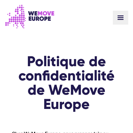
ALLER AU CONTENU PRINCIPAL
PASSER À LA NAVIGATION EN PIED DE PAGE
Politique de
confidentialité
de WeMove
Europe