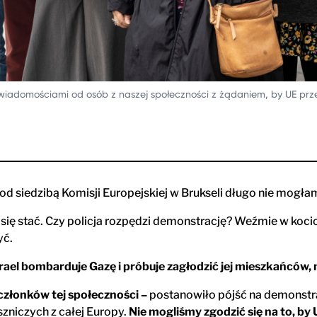
wiadomościami od osób z naszej społeczności z żądaniem, by UE prze
d siedzibą Komisji Europejskiej w Brukseli długo nie mogła
ię stać. Czy policja rozpędzi demonstrację? Weźmie w koc
yć.
zrael bombarduje Gazę i próbuje zagłodzić jej mieszkańców
 członków tej społeczności –
postanowiło pójść na demonstra
uszniczych z całej Europy.
Nie mogliśmy zgodzić się na to, by 