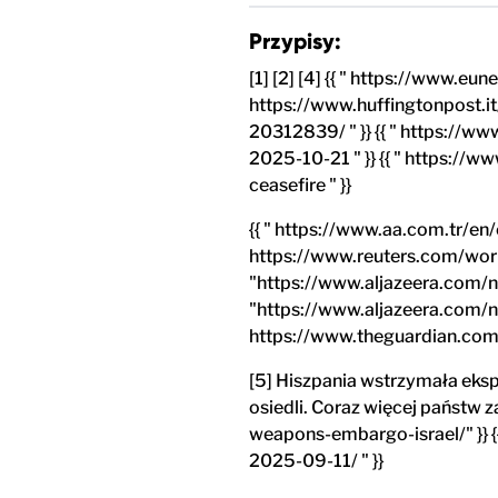
Przypisy:
[1] [2] [4] {{ " https://www.
https://www.huffingtonpost.i
20312839/ " }} {{ " https://
2025-10-21 " }} {{ " https:/
ceasefire " }}
{{ " https://www.aa.com.tr/en
https://www.reuters.com/worl
"https://www.aljazeera.com/ne
"https://www.aljazeera.com/ne
https://www.theguardian.com/
[5] Hiszpania wstrzymała eks
osiedli. Coraz więcej państw 
weapons-embargo-israel/" }} 
2025-09-11/ " }}