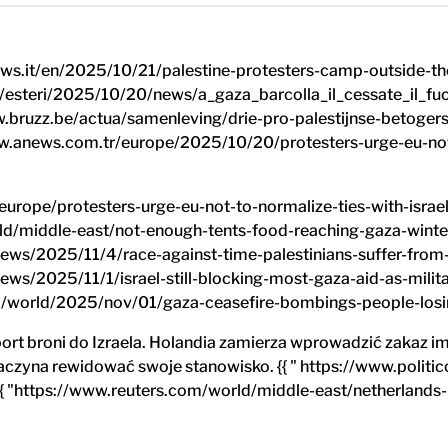
eunews.it/en/2025/10/21/palestine-protesters-camp-outside-th
t/esteri/2025/10/20/news/a_gaza_barcolla_il_cessate_il_fu
www.bruzz.be/actua/samenleving/drie-pro-palestijnse-beto
/www.anews.com.tr/europe/2025/10/20/protesters-urge-eu-not
/europe/protesters-urge-eu-not-to-normalize-ties-with-israel
d/middle-east/not-enough-tents-food-reaching-gaza-winter
ws/2025/11/4/race-against-time-palestinians-suffer-from-hu
ws/2025/11/1/israel-still-blocking-most-gaza-aid-as-military
world/2025/nov/01/gaza-ceasefire-bombings-people-losing-
port broni do Izraela. Holandia zamierza wprowadzić zakaz 
zaczyna rewidować swoje stanowisko. {{ " https://www.polit
{{ "https://www.reuters.com/world/middle-east/netherlands-