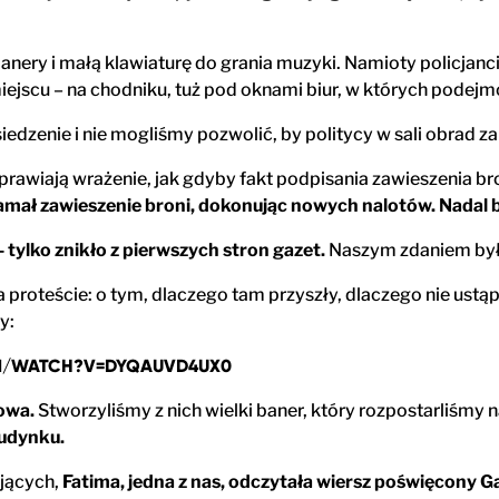
nery i małą klawiaturę do grania muzyki. Namioty policjanci 
miejscu – na chodniku, tuż pod oknami biur, w których podej
iedzenie i nie mogliśmy pozwolić, by politycy w sali obrad za
prawiają wrażenie, jak gdyby fakt podpisania zawieszenia br
łamał zawieszenie broni, dokonując nowych nalotów. Nadal b
– tylko znikło z pierwszych stron gazet.
Naszym zdaniem był
proteście: o tym, dlaczego tam przyszły, dlaczego nie ustąpi
y:
M/WATCH?V=DYQAUVD4UX0
owa.
Stworzyliśmy z nich wielki baner, który rozpostarliśmy n
budynku.
jących,
Fatima, jedna z nas, odczytała wiersz poświęcony Ga