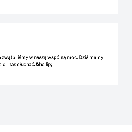
ie zwątpiliśmy w naszą wspólną moc. Dziś mamy
eli nas słuchać.&hellip;