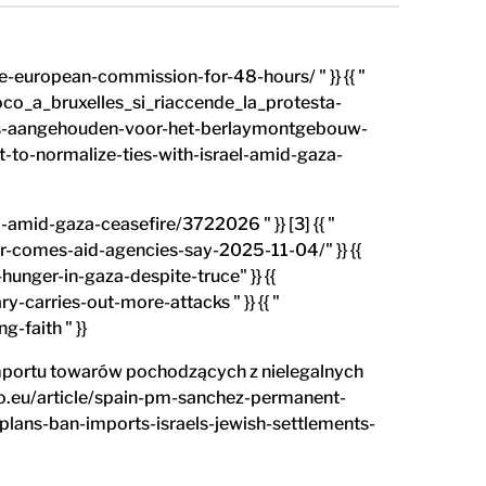
e-european-commission-for-48-hours/ " }} {{ "
oco_a_bruxelles_si_riaccende_la_protesta-
gers-aangehouden-voor-het-berlaymontgebouw-
-to-normalize-ties-with-israel-amid-gaza-
-amid-gaza-ceasefire/3722026 " }} [3] {{ "
-comes-aid-agencies-say-2025-11-04/" }} {{
nger-in-gaza-despite-truce" }} {{
-carries-out-more-attacks " }} {{ "
faith " }}
importu towarów pochodzących z nielegalnych
ico.eu/article/spain-pm-sanchez-permanent-
plans-ban-imports-israels-jewish-settlements-