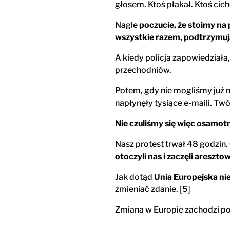
głosem. Ktoś płakał. Ktoś cich
Nagle
poczucie, że stoimy na 
wszystkie razem, podtrzymuj
A kiedy policja zapowiedział
przechodniów.
Potem, gdy nie mogliśmy już 
napłynęły tysiące e-maili. Twó
Nie czuliśmy się więc osamotni
Nasz protest trwał 48 godzin.
otoczyli nas i zaczęli aresztow
Jak dotąd
Unia Europejska ni
zmieniać zdanie. [5]
Zmiana w Europie zachodzi po