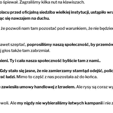
o śpiewał. Zagraliśmy kilka nut na klawiszach.
placu przed oficjalną siedziba wielkiej instytucji, ustąpiło 
ąc się nawzajem na duchu.
a, że pozwoli nam tam pozostać pod warunkiem, że nie będzi
nawet szeptać,
poprosiliśmy naszą społeczność, by przemówi
j głos także tam zabrzmiał.
eni. Ty i cała nasza społeczność byliście tam z nami..
Gdy stało się jasne, że nie zamierzamy stamtąd odejść, poli
ać ludzi.
Mimo to część z nas pozostała aż do końca.
e zawiesiła umowy handlowej z Izraelem.
Ale rysy są coraz w
woli. Ale
my nigdy nie wybieraliśmy łatwych kampanii
i nie