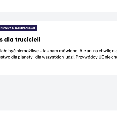
NEWSY O KAMPANIACH
 dla trucicieli
ało być niemożliwe – tak nam mówiono. Ale ani na chwilę n
two dla planety i dla wszystkich ludzi. Przywódcy UE nie chci