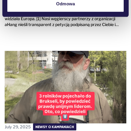
Odmowa
28 czerwca 2025 roku 200 000 osób przemaszerowało przez
Budapeszt. To była jedna z największych parad równości, jakie
widziała Europa. [1] Nasi węgierscy partnerzy z organizacji
aHang nieśli transparent z petycją podpisaną przez Ciebie i…
July 29, 2025
NEWSY O KAMPANIACH