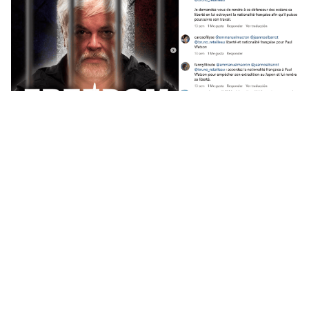
March 3, 2025
LIST DO SPOŁECZNOŚCI
Siła ludzi w działaniu
Siła ludzi w działaniu: od protestów przeciwko uwięzieniu
obrońców środowiska po walkę o miejsce, które każdy można
nazwać domem. Oto niektóre ze zmian, które nie byłyby
możliwe bez Ciebie ✊🏽✊🏻✊🏿 W czasach wielkich tyranów,
takich…