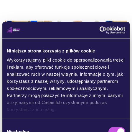
Niniejsza strona korzysta z plików cookie
Wykorzystujemy pliki cookie do spersonalizowania treści
i reklam, aby oferować funkcje społecznościowe i
analizować ruch w naszej witrynie. Informacje o tym, jak
korzystasz z naszej witryny, udostępniamy partnerom
społecznościowym, reklamowym i analitycznym.
Partnerzy mogą połączyć te informacje z innymi danymi
November 19, 2025
otrzymanymi od Ciebie lub uzyskanymi podczas
Trzy starcia, trzy różne wyniki – i
korzystania z ich usług.
jedna bitwa przed nami
Czy Unia Europejska jest dla Trumpa – czy dla nas? W całej
W
Europie podnosimy raban, gdy przywódcy Unii Europejskiej
Niezbędne