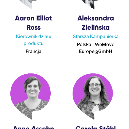
Aaron Elliot
Aleksandra
Ross
Zielińska
Kierownik działu
Starsza Kampanierka
produktu
Polska - WeMove
Francja
Europe gGmbH
Anne Assehn
Carola Ståhl