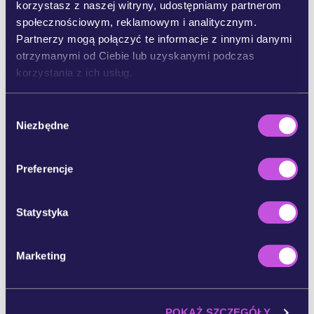
korzystasz z naszej witryny, udostępniamy partnerom
Borgström
Kampanierka
społecznościowym, reklamowym i analitycznym.
Polska
Digital Campaigner
Partnerzy mogą połączyć te informacje z innymi danymi
otrzymanymi od Ciebie lub uzyskanymi podczas
Wielka Brytania
korzystania z ich usług.
W
Niezbędne
y
b
ó
Preferencje
r
z
g
Statystyka
o
Olga Vuković
Rachel
d
Marketing
y
Walker-Konno
Dyrektorka
wykonawcza
Dyrektorka ds.
Włochy
kampanii
POKAŻ SZCZEGÓŁY