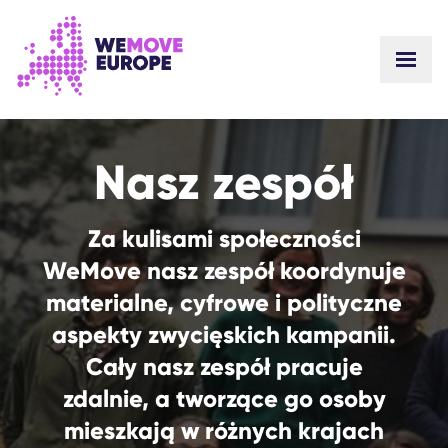
PRZEJDŹ DO GŁÓWNEJ TREŚCI
PRZEJDŹ DO STOPKI
Nasz zespół
Za kulisami społeczności
WeMove nasz zespół koordynuje
materialne, cyfrowe i polityczne
aspekty zwycięskich kampanii.
Cały nasz zespół pracuje
zdalnie, a tworzące go osoby
mieszkają w różnych krajach