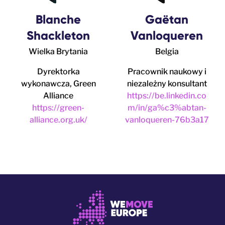
Blanche
Gaëtan
Shackleton
Vanloqueren
Wielka Brytania
Belgia
Dyrektorka
Pracownik naukowy i
wykonawcza, Green
niezależny konsultant
Alliance
https://be.linkedin.co
https://green-
m/in/ga%c3%abtan-
alliance.org.uk/
vanloqueren-76b3a17