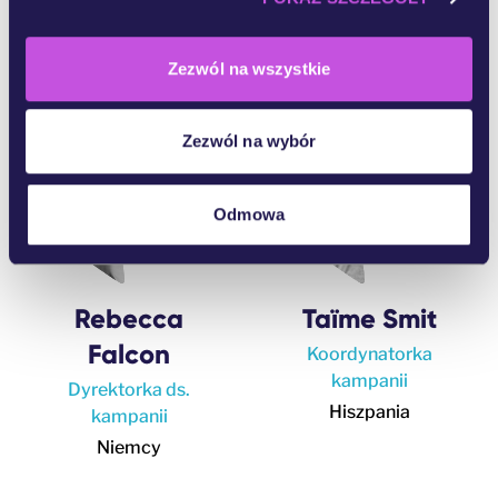
Holandia
Zezwól na wszystkie
Zezwól na wybór
Odmowa
Rebecca
Taïme Smit
Falcon
Koordynatorka
kampanii
Dyrektorka ds.
Hiszpania
kampanii
Niemcy