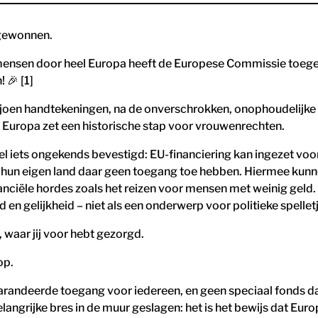
 gewonnen.
mensen door heel Europa heeft de Europese Commissie toegeze
 🎉 [1]
iljoen handtekeningen, na de onverschrokken, onophoudelijk
: Europa zet een historische stap voor vrouwenrechten.
l iets ongekends bevestigd: EU-financiering kan ingezet voor
n hun eigen land daar geen toegang toe hebben. Hiermee kun
inanciële hordes zoals het reizen voor mensen met weinig gel
en gelijkheid – niet als een onderwerp voor politieke spelletj
 waar jij voor hebt gezorgd.
op.
garandeerde toegang voor iedereen, en geen speciaal fonds d
ngrijke bres in de muur geslagen: het is het bewijs dat Euro