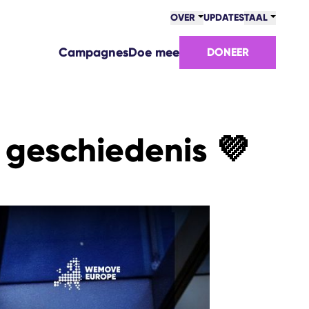
OVER
UPDATES
TAAL
Campagnes
Doe mee
DONEER
geschiedenis 💜