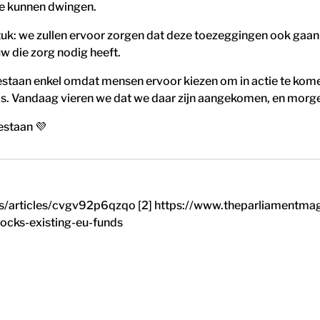
tie kunnen dwingen.
k: we zullen ervoor zorgen dat deze toezeggingen ook gaan le
uw die zorg nodig heeft.
staan enkel omdat mensen ervoor kiezen om in actie te kome
n is. Vandaag vieren we dat we daar zijn aangekomen, en mor
estaan 💜
/articles/cvgv92p6qzqo [2] https://www.theparliamentmagaz
cks-existing-eu-funds