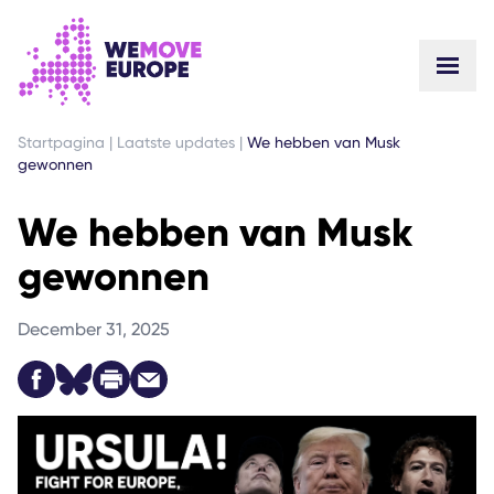
GA NAAR DE HOOFDINHOUD
GA NAAR VOETTEKSTNAVIGATIE
Startpagina
|
Laatste updates
|
We hebben van Musk
gewonnen
We hebben van Musk
gewonnen
December 31, 2025