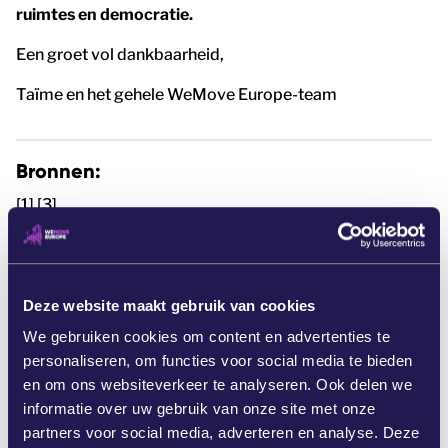
ruimtes en democratie.
Een groet vol dankbaarheid,
Taïme en het gehele WeMove Europe-team
Bronnen:
[1] [3]
https://www.theguardian.com/technology/2025/dec/0
5/elon-musk-x-fined-eu-first-clash-under-new-digital-
laws
Deze website maakt gebruik van cookies
[2] https://www.reuters.com/sustainability/boards-
We gebruiken cookies om content en advertenties te
policy-regulation/eu-delay-high-risk-ai-rules-until-
personaliseren, om functies voor social media te bieden
2027-after-big-tech-pushback-2025-11-19
en om ons websiteverkeer te analyseren. Ook delen we
https://www.euractiv.com/news/eus-digital-law-cuts-
informatie over uw gebruik van onze site met onze
spark-fears-and-doubts-on-competitiveness/
partners voor social media, adverteren en analyse. Deze
https://www.politico.eu/article/brussels-police-world-