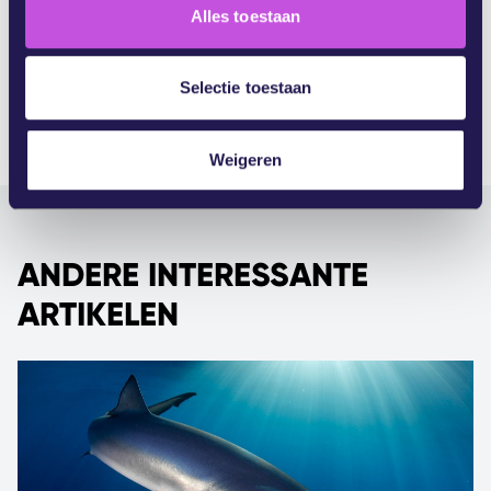
Alles toestaan
e
c
CAMPAIGN UPDATE
t
Selectie toestaan
i
e
Weigeren
ANDERE INTERESSANTE
ARTIKELEN