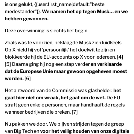
is ons gelukt, {{user.first_name|default:"beste
medestander"}}.
We namen het op tegen Musk… en we
hebben gewonnen.
Deze overwinning is slechts het begin.
Zoals was te voorzien, beklaagde Musk zich luidkeels.
Op X hield hij vol ‘persoonlijk’ het doelwit te zijn en
blokkeerde hij de EU-accounts op X voor iedereen. [4]
[5] Daarna ging hij nog een stap verder
en verklaarde
dat de Europese Unie maar gewoon opgeheven moest
worden.
[6]
Het antwoord van de Commissie was glashelder:
het
gaat hier niet om wraak, het gaat om de wet.
De EU
straft geen enkele personen, maar handhaaft de regels
wanneer bedrijven die breken. [7]
Nu pakken we door. We blijven strijden tegen de greep
van Big Tech en
voor het veilig houden van onze digitale