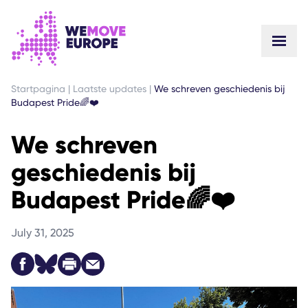
GA NAAR DE HOOFDINHOUD
GA NAAR VOETTEKSTNAVIGATIE
Startpagina
|
Laatste updates
|
We schreven geschiedenis bij
Budapest Pride🌈❤️
We schreven
geschiedenis bij
Budapest Pride🌈❤️
July 31, 2025