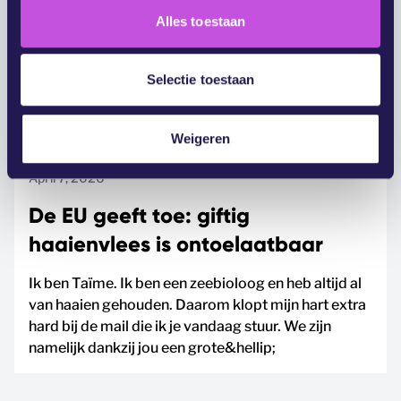
l
Alles toestaan
e
c
t
Selectie toestaan
i
e
Weigeren
April 7, 2026
De EU geeft toe: giftig
haaienvlees is ontoelaatbaar
Ik ben Taïme. Ik ben een zeebioloog en heb altijd al
van haaien gehouden. Daarom klopt mijn hart extra
hard bij de mail die ik je vandaag stuur. We zijn
namelijk dankzij jou een grote&hellip;