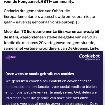
voor de Hongaarse LHBTI+ community.
Ondanks dreigementen van Orbán, die
Europarlementariërs waarschuwde om vooral niet te
gaan – gaven zij gehoor aan onze oproep. [3]
Meer dan 70 Europarlementariërs waren aanwezig bij
de mars
, waaronder een sterke delegatie van de S&D-
fractie die minstens 20 vertegenwoordigers stuurde,
samen met vertegenwoordigers van De Groenen, Links
en de EVP. [4]
Samen zorgden we ervoor dat onze stemmen niet
alleen gehoord, maar ook gezien werden.
Deze website maakt gebruik van cookies
Nu de roep om inbreukprocedures tegen Hongarije’s
We gebruiken cookies om content en advertenties te
anti-LGBTQ+-wetten toeneemt, blijven wij eisen dat
personaliseren, om functies voor social media te bieden
Europarlementariërs zich blijven uitspreken en dat de
en om ons websiteverkeer te analyseren. Ook delen we
Europese Commissie haar woorden omzet in daden.
informatie over uw gebruik van onze site met onze
partners voor social media, adverteren en analyse. Deze
De wereld keek naar Boedapest. Nu kijkt ze naar