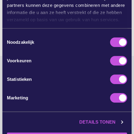
partners kunnen deze gegevens combineren met andere
Brussel.
informatie die u aan ze heeft verstrekt of die ze hebben
verzameld op basis van uw gebruik van hun services.
CAMPAIGN UPDATE
T
Noodzakelijk
o
e
s
Voorkeuren
t
e
ANDERE INTERESSANTE
m
Statistieken
m
ARTIKELEN
i
Marketing
n
g
s
DETAILS TONEN
s
e