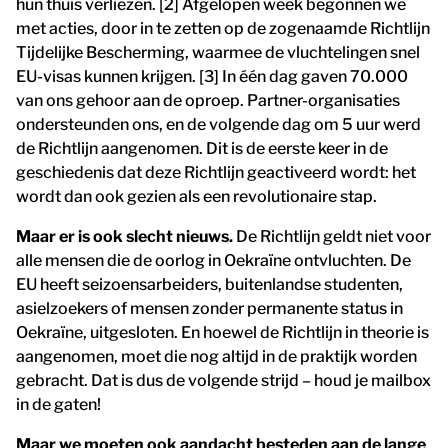
hun thuis verliezen. [2] Afgelopen week begonnen we
met acties, door in te zetten op de zogenaamde Richtlijn
Tijdelijke Bescherming, waarmee de vluchtelingen snel
EU-visas kunnen krijgen. [3] In één dag gaven 70.000
van ons gehoor aan de oproep. Partner-organisaties
ondersteunden ons, en de volgende dag om 5 uur werd
de Richtlijn aangenomen. Dit is de eerste keer in de
geschiedenis dat deze Richtlijn geactiveerd wordt: het
wordt dan ook gezien als een revolutionaire stap.
Maar er is ook slecht nieuws.
De Richtlijn geldt niet voor
alle mensen die de oorlog in Oekraïne ontvluchten. De
EU heeft seizoensarbeiders, buitenlandse studenten,
asielzoekers of mensen zonder permanente status in
Oekraïne, uitgesloten. En hoewel de Richtlijn in theorie is
aangenomen, moet die nog altijd in de praktijk worden
gebracht. Dat is dus de volgende strijd – houd je mailbox
in de gaten!
Maar we moeten ook aandacht besteden aan de lange