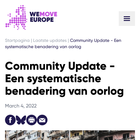
GA NAAR DE HOOFDINHOUD
GA NAAR VOETTEKSTNAVIGATIE
Startpagina
|
Laatste updates
|
Community Update - Een
systematische benadering van oorlog
Community Update -
Een systematische
benadering van oorlog
March 4, 2022