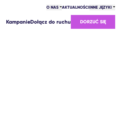
O NAS
AKTUALNOŚCI
INNE JĘZYKI
Kampanie
Dołącz do ruchu
DORZUĆ SIĘ