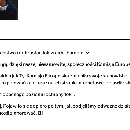
ństwo i dobrostan fok w całej Europie! 🎉
lgą: dzięki naszej niesamowitej społeczności Komisja Europej
takich jak Ty, Komisja Europejska zmieniła swoje stanowisk
lem polowań - ale teraz na ich stronie internetowej pojawiło 
ać obecnego poziomu ochrony fok”.
j. Pojawiło się dopiero po tym, jak podjęliśmy odważne dział
ogli zignorować. [1]