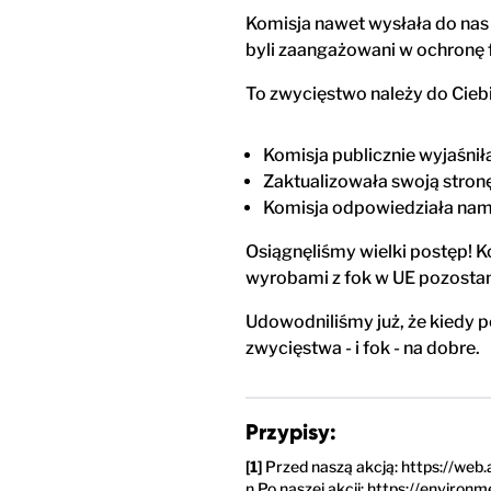
Komisja nawet wysłała do nas 
byli zaangażowani w ochronę f
To zwycięstwo należy do Ciebi
Komisja publicznie wyjaśniła
Zaktualizowała swoją stron
Komisja odpowiedziała nam 
Osiągnęliśmy wielki postęp! K
wyrobami z fok w UE pozosta
Udowodniliśmy już, że kiedy 
zwycięstwa - i fok - na dobre.
Przypisy:
Przed naszą akcją: https://we
n Po naszej akcji: https://enviro