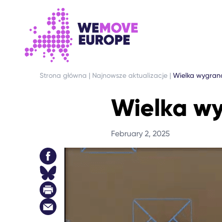
PRZEJDŹ DO GŁÓWNEJ TREŚCI
PRZEJDŹ DO STOPKI
Strona główna
|
Najnowsze aktualizacje
|
Wielka wygrana
Wielka wy
February 2, 2025