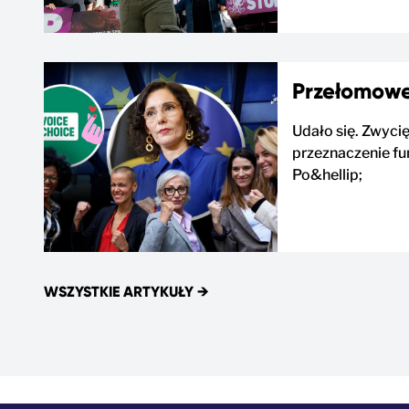
Przełomowe
Udało się. Zwycię
przeznaczenie fun
Po&hellip;
WSZYSTKIE ARTYKUŁY
→