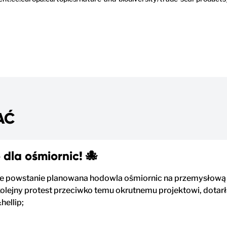
AĆ
dla ośmiornic! 🐙
Nie powstanie planowana hodowla ośmiornic na przemysłową sk
lejny protest przeciwko temu okrutnemu projektowi, dotar
hellip;