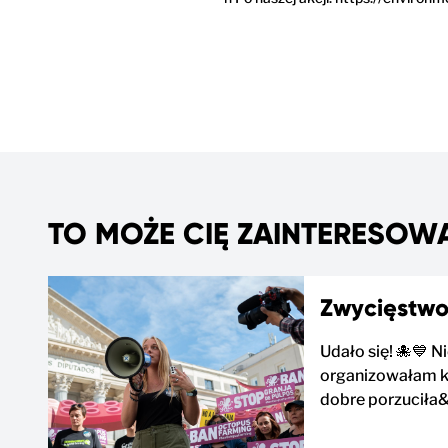
TO MOŻE CIĘ ZAINTERESOW
Zwycięstwo 
Udało się! 🐙💙 
organizowałam ko
dobre porzuciła&