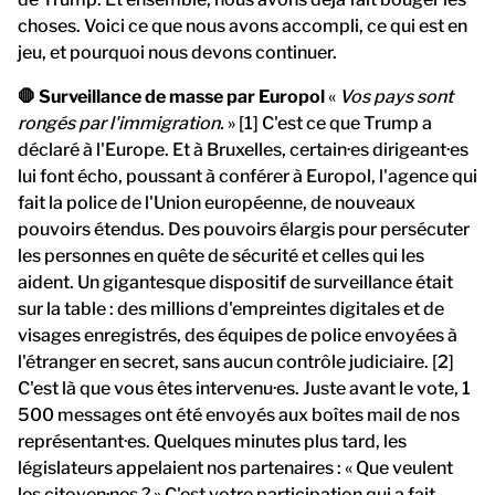
choses. Voici ce que nous avons accompli, ce qui est en
jeu, et pourquoi nous devons continuer.
🛑 Surveillance de masse par Europol
«
Vos pays sont
rongés par l'immigration.
» [1] C'est ce que Trump a
déclaré à l'Europe. Et à Bruxelles, certain·es dirigeant·es
lui font écho, poussant à conférer à Europol, l'agence qui
fait la police de l'Union européenne, de nouveaux
pouvoirs étendus. Des pouvoirs élargis pour persécuter
les personnes en quête de sécurité et celles qui les
aident. Un gigantesque dispositif de surveillance était
sur la table : des millions d'empreintes digitales et de
visages enregistrés, des équipes de police envoyées à
l'étranger en secret, sans aucun contrôle judiciaire. [2]
C'est là que vous êtes intervenu·es. Juste avant le vote, 1
500 messages ont été envoyés aux boîtes mail de nos
représentant·es. Quelques minutes plus tard, les
législateurs appelaient nos partenaires : « Que veulent
les citoyen·nes ? » C'est votre participation qui a fait