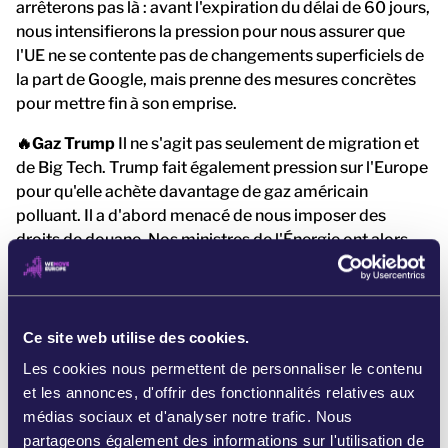
arrêterons pas là : avant l'expiration du délai de 60 jours,
nous intensifierons la pression pour nous assurer que
l'UE ne se contente pas de changements superficiels de
la part de Google, mais prenne des mesures concrètes
pour mettre fin à son emprise.
🔥Gaz Trump
Il ne s'agit pas seulement de migration et
de Big Tech. Trump fait également pression sur l'Europe
pour qu'elle achète davantage de gaz américain
polluant. Il a d'abord menacé de nous imposer des
droits de douane. Nos ministres de l'Énergie ont alors
proposé d'assouplir les règles climatiques européennes
afin d'apaiser Trump. [8] C'est là que nous sommes
intervenu·es. Notre communauté a envoyé près de 2
000 messages à nos ministres de l'énergie. Nous nous
Ce site web utilise des cookies.
faisions ainsi l'écho des revendications de nos
Les cookies nous permettent de personnaliser le contenu
partenaires, qui s'étaient enchaîné·es devant le Conseil
et les annonces, d'offrir des fonctionnalités relatives aux
pour protester et montrer ce que signifie enfermer
médias sociaux et d'analyser notre trafic. Nous
l'Europe dans les énergies fossiles. [9] Cela a fonctionné.
partageons également des informations sur l'utilisation de