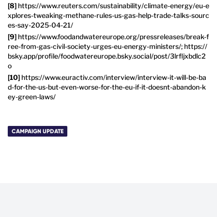
https://www.reuters.com/sustainability/climate-energy/eu-e
xplores-tweaking-methane-rules-us-gas-help-trade-talks-sourc
es-say-2025-04-21/
https://www.foodandwatereurope.org/pressreleases/break-f
ree-from-gas-civil-society-urges-eu-energy-ministers/; https://
bsky.app/profile/foodwatereurope.bsky.social/post/3lrfljxbdlc2
o
https://www.euractiv.com/interview/interview-it-will-be-ba
d-for-the-us-but-even-worse-for-the-eu-if-it-doesnt-abandon-k
ey-green-laws/
CAMPAIGN UPDATE