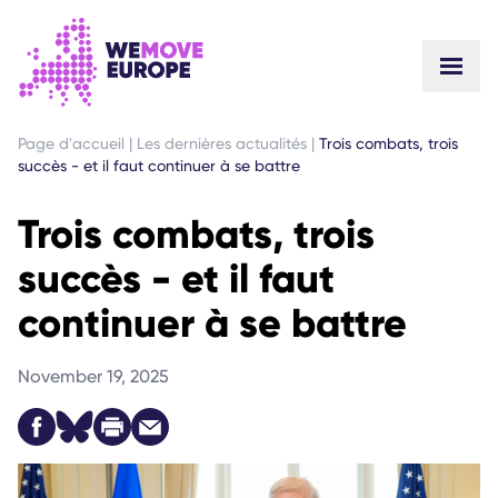
ALLER AU CONTENU PRINCIPAL
PASSER À LA NAVIGATION EN PIED DE PAGE
Page d'accueil
|
Les dernières actualités
|
Trois combats, trois
succès - et il faut continuer à se battre
Trois combats, trois
succès - et il faut
continuer à se battre
November 19, 2025