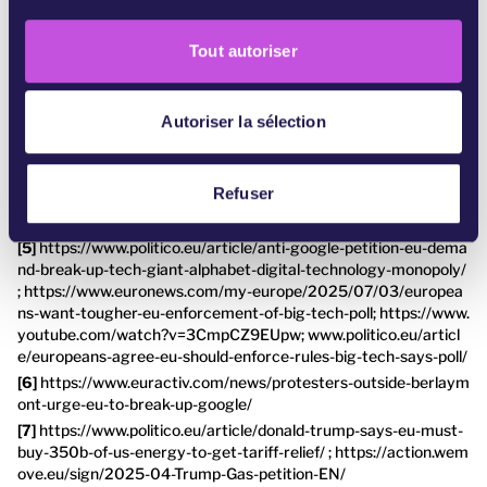
n
https://protectnotsurveil.eu/uploads/ProtectNotSurveil-Eur
s
opol_Paper.pdf; https://www.europarl.europa.eu/RegData/etude
Tout autoriser
e
s/STUD/2025/765787/EPRS_STU(2025)765787_EN.pdf ; http
s://euobserver.com/migration/ar62dea65a
n
https://edri.org/our-work/libe-vote-on-europol-reform-blow-
t
Autoriser la sélection
to-the-commission-but-still-legitimises-an-expanding-surveillan
e
ce-regime/
m
https://peoplevsbig.tech/large-majority-of-french-german-a
e
Refuser
nd-spanish-public-back-tough-eu-stance-on-big-tech-despite-ri
n
sk-to-trump-relations/
t
https://www.politico.eu/article/anti-google-petition-eu-dema
nd-break-up-tech-giant-alphabet-digital-technology-monopoly/
; https://www.euronews.com/my-europe/2025/07/03/europea
ns-want-tougher-eu-enforcement-of-big-tech-poll; https://www.
youtube.com/watch?v=3CmpCZ9EUpw; www.politico.eu/articl
e/europeans-agree-eu-should-enforce-rules-big-tech-says-poll/
https://www.euractiv.com/news/protesters-outside-berlaym
ont-urge-eu-to-break-up-google/
https://www.politico.eu/article/donald-trump-says-eu-must-
buy-350b-of-us-energy-to-get-tariff-relief/ ; https://action.wem
ove.eu/sign/2025-04-Trump-Gas-petition-EN/