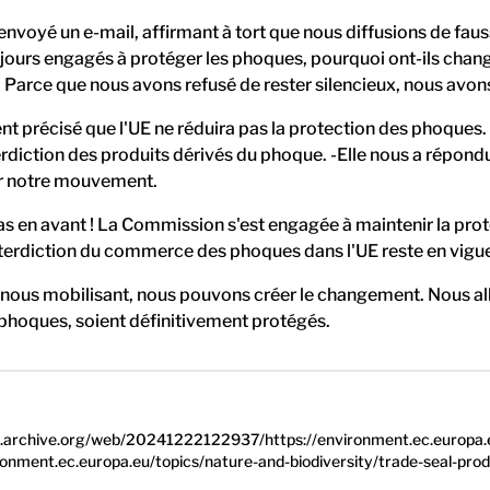
yé un e-mail, affirmant à tort que nous diffusions de fausse
toujours engagés à protéger les phoques, pourquoi ont-ils cha
. Parce que nous avons refusé de rester silencieux, nous avon
précisé que l'UE ne réduira pas la protection des phoques. -El
erdiction des produits dérivés du phoque. -Elle nous a répond
ar notre mouvement.
as en avant ! La Commission s'est engagée à maintenir la pr
interdiction du commerce des phoques dans l'UE reste en vigue
ous mobilisant, nous pouvons créer le changement. Nous allon
s phoques, soient définitivement protégés.
eb.archive.org/web/20241222122937/https://environment.ec.europa.e
vironment.ec.europa.eu/topics/nature-and-biodiversity/trade-seal-pro