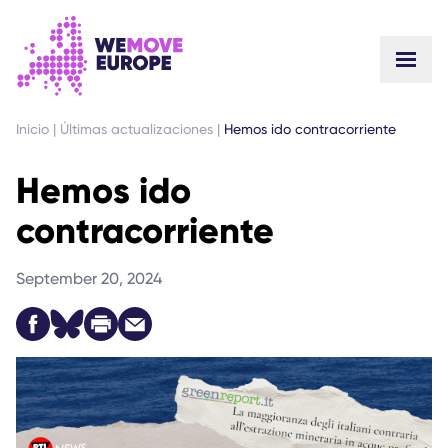
IR AL CONTENIDO PRINCIPAL
SALTAR AL PIE DE PÁGINA
Inicio
|
Últimas actualizaciones
|
Hemos ido contracorriente
Hemos ido
contracorriente
September 20, 2024