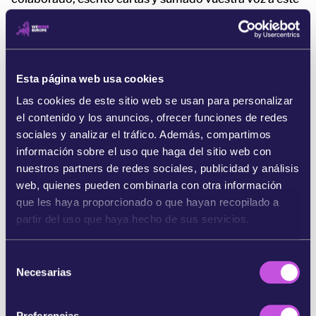
movimiento, seguimos luchando desde la fuerza.
Referencias:
Esta página web usa cookies
[1]
Las cookies de este sitio web se usan para personalizar
https://www.nytimes.com/2024/07/04/us/politics/sea
el contenido y los anuncios, ofrecer funciones de redes
bed-agency-mining.html [2] https://deep-sea-
sociales y analizar el tráfico. Además, compartimos
conservation.org/pivotal-shift-at-the-isa-nations-rally-
información sobre el uso que haga del sitio web con
for-deep-sea-mining-moratorium/ [3] https://seas-at-
nuestros partners de redes sociales, publicidad y análisis
risk.org/press-releases/a-majority-of-polled-
web, quienes pueden combinarla con otra información
europeans-oppose-deep-sea-mining/ [4] Aquí
que les haya proporcionado o que hayan recopilado a
encontrará enlaces a algunos de los reportajes
partir del uso que haya hecho de sus servicios.
disponibles en línea:
https://www.euronews.com/2024/07/31/european-
S
ngos-call-for-more-debate-on-deep-sea-mining
Necesarias
e
https://krytykapolityczna.pl/swiat/gornictwo-
l
glebinowe-apel-o-moratorium/
e
https://play.rtl.it/rubriche/35/missione-
Preferencias