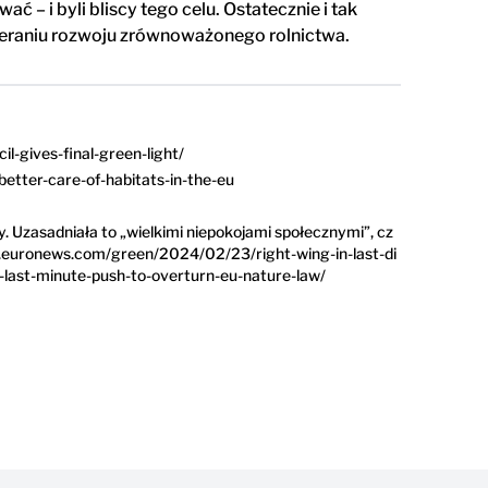
 i byli bliscy tego celu. Ostatecznie i tak
spieraniu rozwoju zrównoważonego rolnictwa.
l-gives-final-green-light/
tter-care-of-habitats-in-the-eu
. Uzasadniała to „wielkimi niepokojami społecznymi”, cz
www.euronews.com/green/2024/02/23/right-wing-in-last-di
last-minute-push-to-overturn-eu-nature-law/