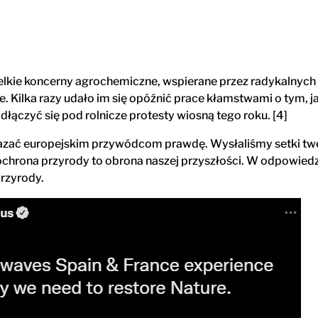
elkie koncerny agrochemiczne, wspierane przez radykalnych 
e. Kilka razy udało im się opóźnić prace kłamstwami o tym,
łączyć się pod rolnicze protesty wiosną tego roku. [4]
kazać europejskim przywódcom prawdę. Wysłaliśmy setki twe
 ochrona przyrody to obrona naszej przyszłości. W odpowied
rzyrody.