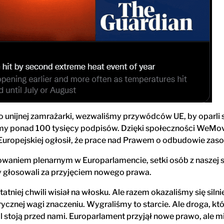
 do unijnej zamrażarki, wezwaliśmy przywódców UE, by oparl
śmy ponad 100 tysięcy podpisów. Dzięki społeczności WeMo
uropejskiej ogłosił, że prace nad Prawem o odbudowie zas
owaniem plenarnym w Europarlamencie, setki osób z naszej s
y głosowali za przyjęciem nowego prawa.
tatniej chwili wisiał na włosku. Ale razem okazaliśmy się si
ycznej wagi znaczeniu. Wygraliśmy to starcie. Ale droga, k
al stoją przed nami. Europarlament przyjął nowe prawo, ale m