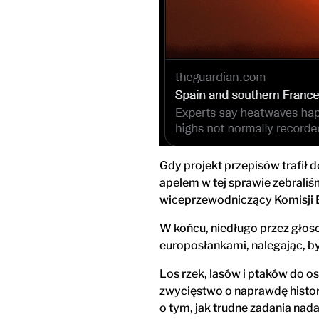
Gdy projekt przepisów trafił
apelem w tej sprawie zebrali
wiceprzewodniczący Komisji E
W końcu, niedługo przez głos
europosłankami, nalegając, b
Los rzek, lasów i ptaków do os
zwycięstwo o naprawdę histor
o tym, jak trudne zadania nad