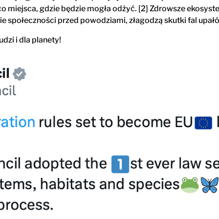
nieco miejsca, gdzie będzie mogła odżyć. [2] Zdrowsze ekos
e społeczności przed powodziami, złagodzą skutki fal upałów
dzi i dla planety!