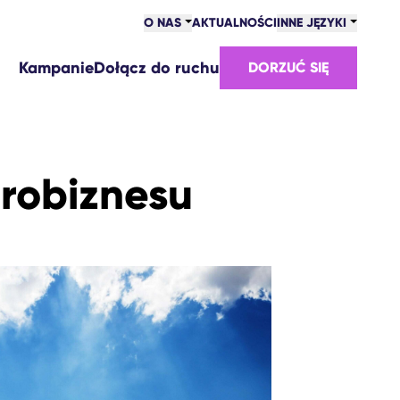
O NAS
AKTUALNOŚCI
INNE JĘZYKI
Kampanie
Dołącz do ruchu
DORZUĆ SIĘ
robiznesu