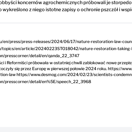
bbyści koncernów agrochemicznych próbowali je storpedować –
o wykreślono z niego istotne zapisy o ochronie pszczół i w
u/en/press/press-releases/2024/06/17/nature-restoration-law-counci
u/topics/en/article/20240223STO18042/nature-restoration-taking-be
ion/presscorner/detail/en/qanda_22_3747
i i Reformiści próbowała w ostatniej chwili zablokować nowe przepisy
zetoczyły się przez Europę w pierwszej połowie 2024 roku. https://
ration-law https://www.desmog.com/2024/02/23/scientists-condemn-
ion/presscorner/detail/en%5E/speech_22_3968