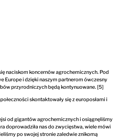
i się naciskom koncernów agrochemicznych. Pod
ve Europe i dzięki naszym partnerom ówczesny
obów przyrodniczych będą kontynuowane. [5]
połeczności skontaktowały się z europosłami i
lniejsi od gigantów agrochemicznych i osiągnęliśmy
tóra doprowadziła nas do zwycięstwa, wiele mówi
ieliśmy po swojej stronie zaledwie znikomą