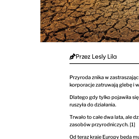
Przez
Lesly Lila
Przyroda znika w zastraszając
korporacje zatruwają glebę i
Dlatego gdy tylko pojawiła s
ruszyła do działania.
Trwało to całe dwa lata, ale 
zasobów przyrodniczych. [1]
Od teraz kraje Europy będą m