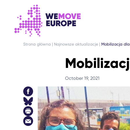
PRZEJDŹ DO GŁÓWNEJ TREŚCI
PRZEJDŹ DO STOPKI
Strona główna
|
Najnowsze aktualizacje
|
Mobilizacja dla
Mobilizac
October 19, 2021