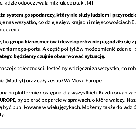
, gdzie odpoczywają migrujące ptaki. [4]
 system gospodarczy, który nie służy ludziom i przyrodzie 
suje nas wszystko, co dzieje się w krajach i miejscowościach
otoczenie.
y, bo
grupa biznesmenów i deweloperów nie pogodziła się z
wania mega-portu. A część polityków może zmienić zdanie i p
atego będziemy czujnie obserwować sytuację.
 naszej społeczności. Jesteśmy wdzięczni za wszystko, co r
nia (Madryt) oraz cały zespół WeMove Europe
zona na platformie dostępnej dla wszystkich. Każda organizac
EUROPE
, by zbierać poparcie w sprawach, o które walczy. Nas
 być publikowane w wielu językach. Możemy także doradzić,
ły.