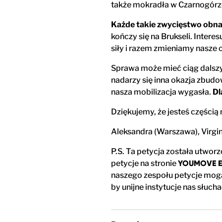
także mokradła w Czarnogórze
Każde takie zwycięstwo obnaża
kończy się na Brukseli. Intere
siły i razem zmieniamy nasze 
Sprawa może mieć ciąg dalsz
nadarzy się inna okazja zbudo
nasza mobilizacja wygasła.
Dl
Dziękujemy, że jesteś częścią
Aleksandra (Warszawa), Virgi
P.S. Ta petycja została utwor
petycje na stronie
YOUMOVE 
naszego zespołu petycje mogą
by unijne instytucje nas słucha