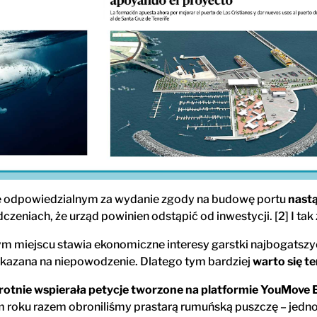
dzie odpowiedzialnym za wydanie zgody na budowę portu
nastą
zeniach, że urząd powinien odstąpić od inwestycji. [2] I tak
m miejscu stawia ekonomiczne interesy garstki najbogatszych
kazana na niepowodzenie. Dlatego tym bardziej
warto się t
rotnie wspierała petycje tworzone na platformie YouMove Eu
 roku razem obroniliśmy prastarą rumuńską puszczę – jedno z