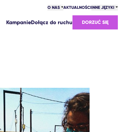
O NAS
AKTUALNOŚCI
INNE JĘZYKI
Kampanie
Dołącz do ruchu
DORZUĆ SIĘ