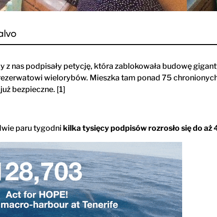
alvo
cy z nas podpisały petycję, która zablokowała budowę gigant
rezerwatowi wielorybów. Mieszka tam ponad 75 chronionych g
już bezpieczne. [1]
dwie paru tygodni
kilka tysięcy podpisów rozrosło się do aż 