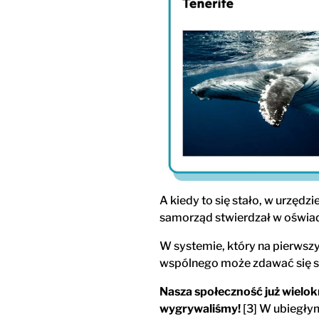
A kiedy to się stało, w urzę
samorząd stwierdzał w oświadc
W systemie, który na pierwszy
wspólnego może zdawać się s
Nasza społeczność już wielok
wygrywaliśmy!
[3] W ubiegłym