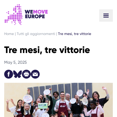
VAI AL CONTENUTO PRINCIPALE
VAI AL FOOTER
Home
|
Tutti gli aggiornamenti
|
Tre mesi, tre vittorie
Tre mesi, tre vittorie
May 5, 2025