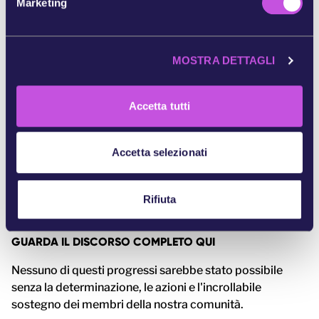
Marketing
Si è trattato di un potente atto di resistenza.
d
Un'affermazione che le voci antirazziste non saranno
e
messe a tacere. Non sotto i nostri occhi.
l
MOSTRA DETTAGLI
c
o
n
Accetta tutti
s
e
n
Accetta selezionati
s
o
Rifiuta
GUARDA IL DISCORSO COMPLETO QUI
Nessuno di questi progressi sarebbe stato possibile
senza la determinazione, le azioni e l'incrollabile
sostegno dei membri della nostra comunità.