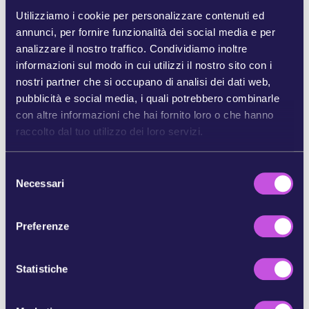
Una potente presa di posizione per le voci antirazziste
Utilizziamo i cookie per personalizzare contenuti ed
annunci, per fornire funzionalità dei social media e per
Hanno cercato di cancellare la sua voce, ma noi ci siamo
analizzare il nostro traffico. Condividiamo inoltre
assicurati che fosse ascoltata.
informazioni sul modo in cui utilizzi il nostro sito con i
Sotto la pressione di politici di estrema destra e di
nostri partner che si occupano di analisi dei dati web,
potenti conglomerati mediatici, il Parlamento europeo
pubblicità e social media, i quali potrebbero combinarle
ha tentato di cancellare un incontro sull'antirazzismo - e
con altre informazioni che hai fornito loro o che hanno
con esso la partecipazione di una famosa ricercatrice
raccolto dal tuo utilizzo dei loro servizi.
francese: Maboula Soumahoro. [5]
S
Ma hanno sottovalutato la forza di questa comunità. Più
Necessari
e
di 80.000 di noi si sono alzati in piedi e hanno detto: non
l
lasceremo che l'estrema destra decida chi deve parlare
e
nelle nostre sale del potere. E ha funzionato.
Preferenze
z
L'europarlamentare francese Rima Hassan ha risposto
i
invitando Maboula Soumahoro a parlare al Parlamento
o
Statistiche
europeo durante un evento di grande impatto da lei
n
organizzato, intitolato “Decolonizzare il femminismo”.
e