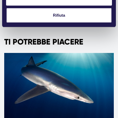
s
o
Rifiuta
TI POTREBBE PIACERE