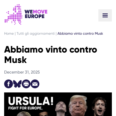
VAI AL CONTENUTO PRINCIPALE
VAI AL FOOTER
Home
|
Tutti gli aggiornamenti
|
Abbiamo vinto contro Musk
Abbiamo vinto contro
Musk
December 31, 2025