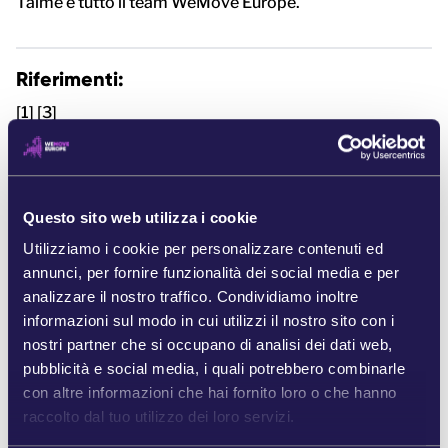
Taïme e tutto il team WeMove Europe.
Riferimenti:
[1] [3]
https://www.theguardian.com/technology/2025/dec/0
5/elon-musk-x-fined-eu-first-clash-under-new-digital-
laws
Questo sito web utilizza i cookie
[2] https://www.reuters.com/sustainability/boards-
policy-regulation/eu-delay-high-risk-ai-rules-until-
Utilizziamo i cookie per personalizzare contenuti ed
2027-after-big-tech-pushback-2025-11-19
annunci, per fornire funzionalità dei social media e per
https://www.euractiv.com/news/eus-digital-law-cuts-
analizzare il nostro traffico. Condividiamo inoltre
spark-fears-and-doubts-on-competitiveness/
informazioni sul modo in cui utilizzi il nostro sito con i
https://www.politico.eu/article/brussels-police-world-
nostri partner che si occupano di analisi dei dati web,
digital-tech-us-china-regulations/
pubblicità e social media, i quali potrebbero combinarle
https://www.rfi.fr/en/international/20251119-eu-
con altre informazioni che hai fornito loro o che hanno
moves-to-cut-red-tape-with-overhaul-of-ai-and-data-
raccolto dal tuo utilizzo dei loro servizi.
privacy-laws