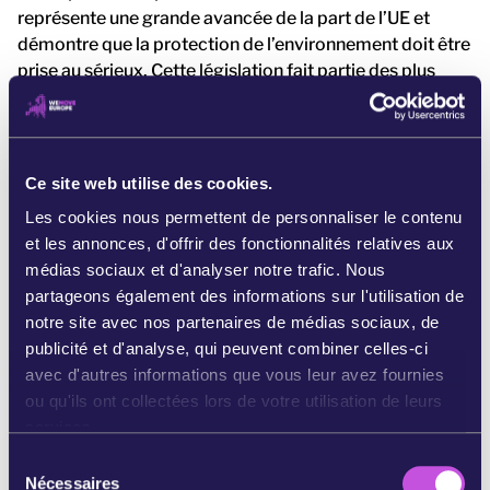
représente une grande avancée de la part de l’UE et
démontre que la protection de l’environnement doit être
prise au sérieux. Cette législation fait partie des plus
ambitieuses au monde. Les entreprises pourront se voir
infliger des amendes importantes, voire perdre le droit
de mener leurs activités en Europe. Plus important
encore, cette législation permettrait d’éviter des
Ce site web utilise des cookies.
catastrophes environnementales à l’avenir. [4]
Les cookies nous permettent de personnaliser le contenu
et les annonces, d'offrir des fonctionnalités relatives aux
Rien de cela n’aurait été possible sans les signatures, les
médias sociaux et d'analyser notre trafic. Nous
dons, les messages sur les réseaux sociaux et les emails
partageons également des informations sur l'utilisation de
des milliers de membres de notre mouvement. Cela
notre site avec nos partenaires de médias sociaux, de
démontre que le pouvoir citoyen fonctionne réellement !
publicité et d'analyse, qui peuvent combiner celles-ci
Références
[1] Constitue un « écocide » toute activité
avec d'autres informations que vous leur avez fournies
humaine dégradant gravement l’environnement, telle
ou qu'ils ont collectées lors de votre utilisation de leurs
qu’une marée noire, la déforestation ou la pollution des
services.
sols. « Bien que le texte adopté ne contienne pas le mot «
S
écocide », son préambule indique l’intention de
Nécessaires
é