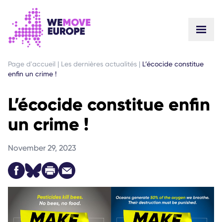
ALLER AU CONTENU PRINCIPAL
PASSER À LA NAVIGATION EN PIED DE PAGE
Page d'accueil
|
Les dernières actualités
|
L’écocide constitue
enfin un crime !
L’écocide constitue enfin
un crime !
November 29, 2023