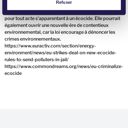
e
Refuser
personnes commettant des crimes environnementaux :
n
elles pourront en effet être condamnés à 8 ans de prison
t
pour tout acte s’apparentant à un écocide. Elle pourrait
également ouvrir une nouvelle ère de contentieux
environnemental, car la loi encourage à dénoncer les
crimes environnementaux.
https://www.euractiv.com/section/energy-
environment/news/eu-strikes-deal-on-new-ecocide-
rules-to-send-polluters-in-jail/
https://www.commondreams.org/news/eu-criminalize-
ecocide