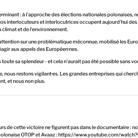
rminant : à l'approche des élections nationales polonaises
 nos interlocuteurs et interlocutrices occupent aujourd'hui de
u climat et de l'environnement.
'attention sur une problématique méconnue, mobilisé les Euro
réagir aux appels des Européen·nes.
 toute sa splendeur - et cela n'aurait pas été possible sans vo
e, nous restons vigilant·es. Les grandes entreprises qui cherche
t, et nous non plus.
urs de cette victoire ne figurent pas dans le documentaire : n
NG polonaise OTOP et Avaaz : https://www.youtube.com/wat