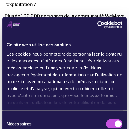
l'exploitation ?
Plus de 100 000 personnes de la communauté WeMove
ont déjà signé la pétition pour exiger une nouvelle voie
qui soutienne des prix justes et une alimentation saine
qui ne nuise pas à la planète. [5]
Ce site web utilise des cookies.
Notre mouvement citoyen, mais aussi les agriculteurs,
Les cookies nous permettent de personnaliser le contenu
les militant·es, les artistes de toute l'Europe, suivront de
et les annonces, d'offrir des fonctionnalités relatives aux
près ce que fait l'UE à chaque étape. Si le nouveau plan
médias sociaux et d'analyser notre trafic. Nous
ne répond pas à nos exigences, nous serons prêt·es à
partageons également des informations sur l'utilisation de
agir.
notre site avec nos partenaires de médias sociaux, de
publicité et d'analyse, qui peuvent combiner celles-ci
avec d'autres informations que vous leur avez fournies
ou qu'ils ont collectées lors de votre utilisation de leurs
services.
S
Références:
Nécessaires
é