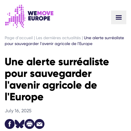
ALLER AU CONTENU PRINCIPAL
PASSER À LA NAVIGATION EN PIED DE PAGE
Page d'accueil
|
Les dernières actualités
|
Une alerte surréaliste
pour sauvegarder l'avenir agricole de l'Europe
Une alerte surréaliste
pour sauvegarder
l'avenir agricole de
l'Europe
July 16, 2025