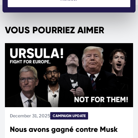
n
t
VOUS POURRIEZ AIMER
December 31, 2025
CAMPAIGN UPDATE
Nous avons gagné contre Musk