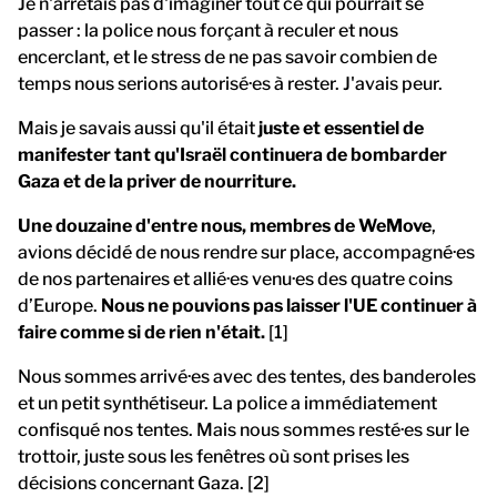
Je n'arrêtais pas d'imaginer tout ce qui pourrait se
passer : la police nous forçant à reculer et nous
encerclant, et le stress de ne pas savoir combien de
temps nous serions autorisé·es à rester. J'avais peur.
Mais je savais aussi qu'il était
juste et essentiel de
manifester tant qu'Israël continuera de bombarder
Gaza et de la priver de nourriture.
Une douzaine d'entre nous, membres de WeMove
,
avions décidé de nous rendre sur place, accompagné·es
de nos partenaires et allié·es venu·es des quatre coins
d’Europe.
Nous ne pouvions pas laisser l'UE continuer à
faire comme si de rien n'était.
[1]
Nous sommes arrivé·es avec des tentes, des banderoles
et un petit synthétiseur. La police a immédiatement
confisqué nos tentes. Mais nous sommes resté·es sur le
trottoir, juste sous les fenêtres où sont prises les
décisions concernant Gaza. [2]