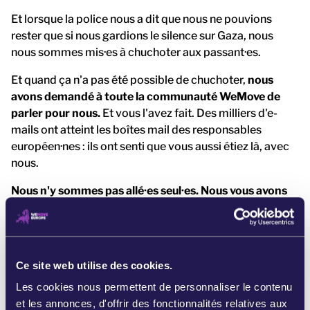
Et lorsque la police nous a dit que nous ne pouvions
rester que si nous gardions le silence sur Gaza, nous
nous sommes mis·es à chuchoter aux passant·es.
Et quand ça n'a pas été possible de chuchoter,
nous
avons demandé à toute la communauté WeMove de
parler pour nous.
Et vous l'avez fait. Des milliers d'e-
mails ont atteint les boîtes mail des responsables
européen·nes : ils ont senti que vous aussi étiez là, avec
nous.
Nous n'y sommes pas allé·es seul·es. Nous vous avons
emmené·es avec nous.
Nous sommes resté·es sur place 48 heures.
Lorsque la
police a compris que nous ne partirions pas, elle est
Ce site web utilise des cookies.
intervenue de manière plus musclée. Elle nous a
encerclé·es et a procédé à des arrestations.
Malgré
Les cookies nous permettent de personnaliser le contenu
tout, certain·es sont resté·es jusqu'à la fin.
et les annonces, d'offrir des fonctionnalités relatives aux