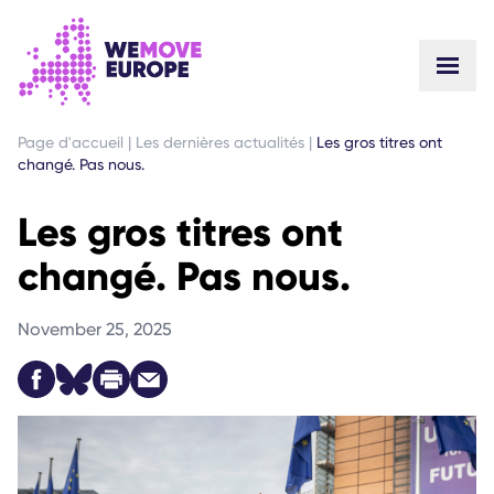
ALLER AU CONTENU PRINCIPAL
PASSER À LA NAVIGATION EN PIED DE PAGE
Page d'accueil
|
Les dernières actualités
|
Les gros titres ont
changé. Pas nous.
Les gros titres ont
changé. Pas nous.
November 25, 2025