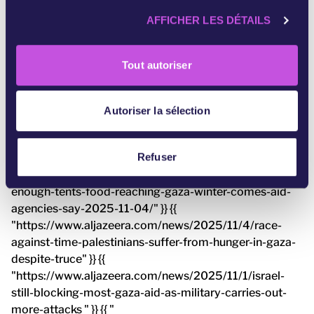
c
https://www.bruzz.be/actua/samenleving/drie-pro-
AFFICHER LES DÉTAILS
o
palestijnse-betogers-aangehouden-voor-het-
n
berlaymontgebouw-2025-10-21 " }} {{ "
s
https://www.anews.com.tr/europe/2025/10/20/protes
Tout autoriser
e
ters-urge-eu-not-to-normalize-ties-with-israel-amid-
n
gaza-ceasefire " }}
t
Autoriser la sélection
e
{{ " https://www.aa.com.tr/en/europe/protesters-urge-
m
eu-not-to-normalize-ties-with-israel-amid-gaza-
e
Refuser
ceasefire/3722026 " }} [3] {{ "
n
https://www.reuters.com/world/middle-east/not-
t
enough-tents-food-reaching-gaza-winter-comes-aid-
agencies-say-2025-11-04/" }} {{
"https://www.aljazeera.com/news/2025/11/4/race-
against-time-palestinians-suffer-from-hunger-in-gaza-
despite-truce" }} {{
"https://www.aljazeera.com/news/2025/11/1/israel-
still-blocking-most-gaza-aid-as-military-carries-out-
more-attacks " }} {{ "