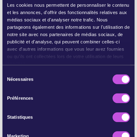
Le premier jour de son entrée en fonction, nous avons
Les cookies nous permettent de personnaliser le contenu
accueilli Kaja Kallas et tous les autres membres de la
et les annonces, d'offrir des fonctionnalités relatives aux
Commission européenne en lui déroulant un tapis blanc
médias sociaux et d'analyser notre trafic. Nous
sur lequel figuraient les mots d'Alareer. Nous avons
partageons également des informations sur l'utilisation de
distribué davantage d'affichettes de porte et regardé
notre site avec nos partenaires de médias sociaux, de
les gens lire nos revendications lorsqu'ils franchissaient
publicité et d'analyse, qui peuvent combiner celles-ci
les portes de la Commission
avec d'autres informations que vous leur avez fournies
ou qu'ils ont collectées lors de votre utilisation de leurs
services.
S
Nécessaires
é
l
e
Préférences
c
t
i
Statistiques
o
n
Marketing