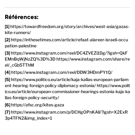
Références:
https://towardfreedom.org/story/archives/west-asia/gazas-
kite-runners/
https://inthesetimes.com/article/refaat-alareer-israeli-occu
pation-palestine
https://www.instagram.com/reel/DC4ZVEZi1Dg/?igsh=QkF
EMnBqWjNzZQ%3D%3D https://www.instagram.com/share/re
el/_cGb5TThM
https://www.instagram.com/reel/DDW3HDmPYtQ/
https://www.politico.eu/article/kaja-kallas-european-parliam
ent-hearing-foreign-policy-diplomacy-estonia/ https://www.polit
ico.eu/article/european-commissioner-hearings-estonia-kaja-ka
llas-foreign-policy-security/
https://afsc.org/kites-gaza
https://www.instagram.com/p/DCHgOPnKAll/?igsh=X2ExR
3p4TFN2&img_index=1