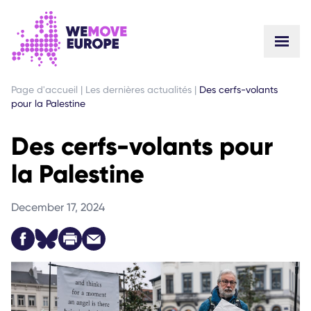
ALLER AU CONTENU PRINCIPAL
PASSER À LA NAVIGATION EN PIED DE PAGE
Page d'accueil
|
Les dernières actualités
|
Des cerfs-volants
pour la Palestine
Des cerfs-volants pour
la Palestine
December 17, 2024