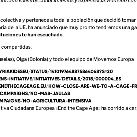
aportado vuestros conocimientos y experiencia. Han sido cont
n colectiva y pertenece a toda la población que decidió tomar 
ria de la UE, ha anunciado que muy pronto tendremos una gana
tituciones te han escuchado
.
as compartidas,
uselas), Olga (Bolonia) y todo el equipo de Movemos Europa
RIAKIDESEU/STATUS/1410197648875864068?S=20
NS-INITIATIVE/INITIATIVES/DETAILS/2018/000004_ES
ENDTHECAGEAGE.EU/HOW-CLOSE-ARE-WE-TO-A-CAGE-FR
U/CAMPAIGNS/NO-MAS-JAULAS
AMPAIGNS/NO-AGRICULTURA-INTENSIVA
ciativa Ciudadana Europea «End the Cage Age» ha corrido a c