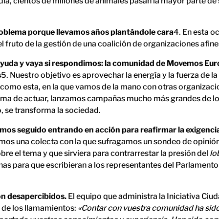
día, cientos de millones de animales pasan la mayor parte de 
blema porque llevamos años plantándole cara
4. En esta oc
 fruto de la gestión de una coalición de organizaciones afine
ayuda y vaya si respondimos: la comunidad de Movemos Europ
s
5. Nuestro objetivo es aprovechar la energía y la fuerza de l
as como esta, en la que vamos de la mano con otras organizac
 forma de actuar, lanzamos campañas mucho más grandes de l
, se transforma la sociedad.
mos seguido entrando en acción para reafirmar la exigencia
mos una colecta con la que sufragamos un sondeo de opinión.
re el tema y que sirviera para contrarrestar la presión del
lo
s para que escribieran a los representantes del Parlamento
n desapercibidos.
El equipo que administra la Iniciativa C
 de los llamamientos:
«Contar con vuestra comunidad ha sido