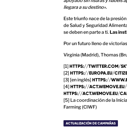
apoyado sin fisuras y habéis 
llegara a su destino».
Este triunfo nace de la presió
de Salud y Seguridad Alimenta
se deben en parte a ti.
Las ins
Por un futuro lleno de victori
Virginia (Madrid), Thomas (Br
[1]
HTTPS://TWITTER.COM/SKY
[2]
HTTPS://EUROPA.EU/CITIZE
[3] [en inglés]
HTTPS://WWW.
[4]
HTTPS://ACT.WEMOVE.E
HTTPS://ACT.WEMOVE.EU/C
[5] La coordinación de la Ini
Farming (CIWF)
ACTUALIZACIÓN DE CAMPAÑAS