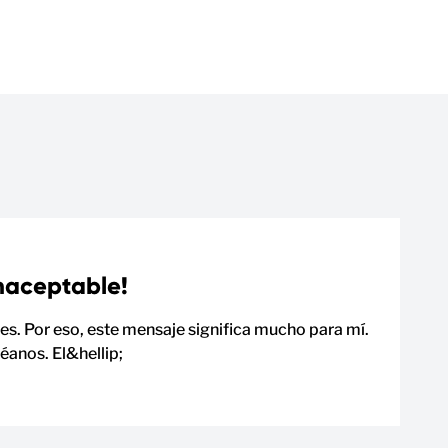
inaceptable!
s. Por eso, este mensaje significa mucho para mí.
éanos. El&hellip;