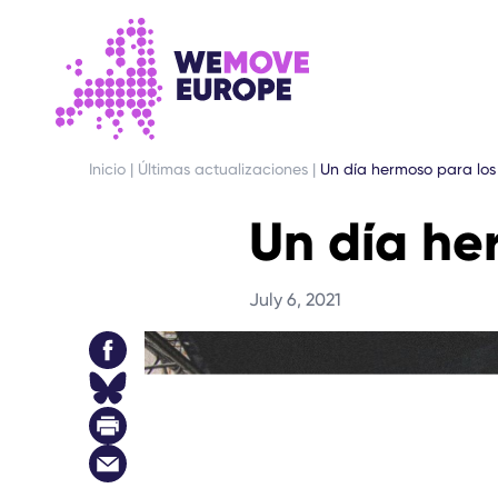
IR AL CONTENIDO PRINCIPAL
SALTAR AL PIE DE PÁGINA
Inicio
|
Últimas actualizaciones
|
Un día hermoso para los
Un día he
July 6, 2021