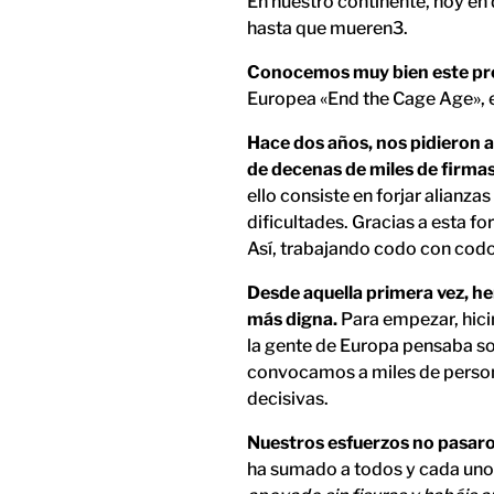
En nuestro continente, hoy en 
hasta que mueren3.
Conocemos muy bien este pro
Europea «End the Cage Age», el
Hace dos años, nos pidieron 
de decenas de miles de firma
ello consiste en forjar alianz
dificultades. Gracias a esta
Así, trabajando codo con codo
Desde aquella primera vez, he
más digna.
Para empezar, hici
la gente de Europa pensaba sob
convocamos a miles de persona
decisivas.
Nuestros esfuerzos no pasaro
ha sumado a todos y cada uno