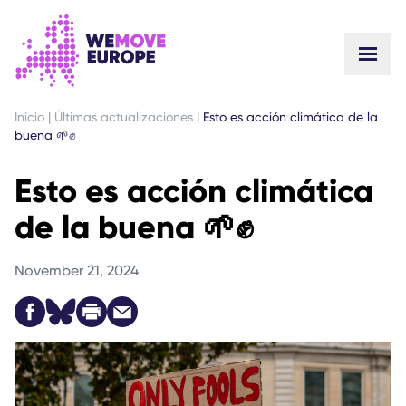
IR AL CONTENIDO PRINCIPAL
SALTAR AL PIE DE PÁGINA
Inicio
|
Últimas actualizaciones
|
Esto es acción climática de la
buena 🌱✊
Esto es acción climática
de la buena 🌱✊
November 21, 2024