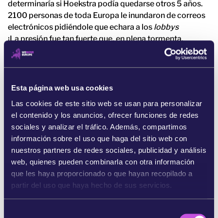
determinaría si Hoekstra podía quedarse otros 5 años.
2100 personas de toda Europa le inundaron de correos
electrónicos pidiéndole que echara a los
lobbys
¡La presión fue tan fuerte que, en plena tormenta,
Hoekstra incluso vio una historia de Instagram dirigida a
él desde la cuenta de Movemos Europa!
Esta página web usa cookies
¿El resultado? No sólo nos escuchó y no llevó a los
Las cookies de este sitio web se usan para personalizar
lobbys
de los combustibles fósiles a las negociaciones
el contenido y los anuncios, ofrecer funciones de redes
sobre el clima. También le presionamos lo suficiente
sociales y analizar el tráfico. Además, compartimos
para que, durante su entrevista de trabajo, apoyara
información sobre el uso que haga del sitio web con
públicamente normas más estrictas contra los
nuestros partners de redes sociales, publicidad y análisis
conflictos de intereses con los
lobbys
de los
web, quienes pueden combinarla con otra información
combustibles fósiles en todas las decisiones de la UE
que les haya proporcionado o que hayan recopilado a
sobre el clima [5].
partir del uso que haya hecho de sus servicios.
Pero la batalla no ha terminado. 113
lobbys
de los
combustibles fósiles se infiltraron en las negociaciones
S
climáticas de este año a través de las delegaciones