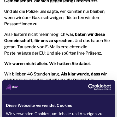
Gemeinschaft, die sich gegenseitig unterstützt.
Und als die Polizei uns sagte, wir könnten nur bleiben,
wenn wir über Gaza schweigen, flüsterten wir den
Passant*innen zu.
Als Flüstern nicht mehr möglich war,
baten wir diese
Gemeinschaft, für uns zu sprechen.
Und das haben Sie
getan. Tausende von E-Mails erreichten die
Posteingänge der EU: Und sie spürten Ihre Präsenz.
Wir waren nicht allein. Wir hatten Sie dabei.
Wir blieben 48 Stunden lang.
Als klar wurde, dass wir
nicht gehen würden, eskalierte die Polizei. Sie
umzingelte uns – und verhaftete Menschen.
Dennoch
blieben einige bis zum Schluss.
Nein,
die EU hat ihr Handelsabkommen mit Israel noch
Diese Webseite verwendet Cookies
nicht ausgesetzt.
Aber es zeigen sich Risse, denn immer
Wir verwenden Cookies, um Inhalte und Anzeigen zu
mehr Regierungen ändern ihre Haltung. [5]