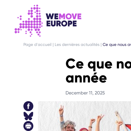
ALLER AU CONTENU PRINCIPAL
PASSER À LA NAVIGATION EN PIED DE PAGE
Page d'accueil
|
Les dernières actualités
|
Ce que nous a
Ce que no
année
December 11, 2025