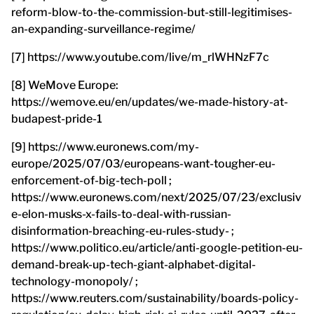
reform-blow-to-the-commission-but-still-legitimises-
an-expanding-surveillance-regime/
[7] https://www.youtube.com/live/m_rlWHNzF7c
[8] WeMove Europe:
https://wemove.eu/en/updates/we-made-history-at-
budapest-pride-1
[9] https://www.euronews.com/my-
europe/2025/07/03/europeans-want-tougher-eu-
enforcement-of-big-tech-poll ;
https://www.euronews.com/next/2025/07/23/exclusiv
e-elon-musks-x-fails-to-deal-with-russian-
disinformation-breaching-eu-rules-study- ;
https://www.politico.eu/article/anti-google-petition-eu-
demand-break-up-tech-giant-alphabet-digital-
technology-monopoly/ ;
https://www.reuters.com/sustainability/boards-policy-