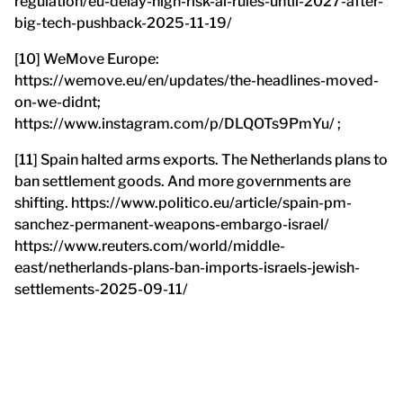
regulation/eu-delay-high-risk-ai-rules-until-2027-after-
big-tech-pushback-2025-11-19/
[10] WeMove Europe:
https://wemove.eu/en/updates/the-headlines-moved-
on-we-didnt;
https://www.instagram.com/p/DLQOTs9PmYu/ ;
[11] Spain halted arms exports. The Netherlands plans to
ban settlement goods. And more governments are
shifting. https://www.politico.eu/article/spain-pm-
sanchez-permanent-weapons-embargo-israel/
https://www.reuters.com/world/middle-
east/netherlands-plans-ban-imports-israels-jewish-
settlements-2025-09-11/