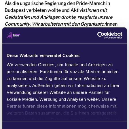
Als die ungarische Regierung den Pride-Marsch in
Budapest verbieten wollte und Aktivist
innen mit
Geldstrafen und Anklagen drohte, reagierte unsere
Community. Wir arbeiteten mit den Organisator
innen
zusammen, um mehr öffentliche Aufmerksamkeit zu
erregen. Wir appellierten an die EU-Abgeordneten,
Solidarität zu zeigen und den Marsch durch ihre
Anwesenheit zu schützen. Mehr als 70
Diese Webseite verwendet Cookies
Europaabgeordnete marschierten an der Seite der
Wir verwenden Cookies, um Inhalte und Anzeigen zu
LGBTQ+-Community. Über 200.000 Menschen nahmen
personalisieren, Funktionen für soziale Medien anbieten
teil – Ungarns größte Pride-Veranstaltung aller Zeiten!
zu können und die Zugriffe auf unsere Website zu
Gemeinsam machten wir es der Regierung unmöglich,
analysieren. Außerdem geben wir Informationen zu Ihrer
die Liebe zum Schweigen zu bringen. [8]
Verwendung unserer Website an unsere Partner für
soziale Medien, Werbung und Analysen weiter. Unsere
Partner führen diese Informationen möglicherweise mit
weiteren Daten zusammen, die Sie ihnen bereitgestellt
haben oder die sie im Rahmen Ihrer Nutzung der Dienste
gesammelt haben.
E