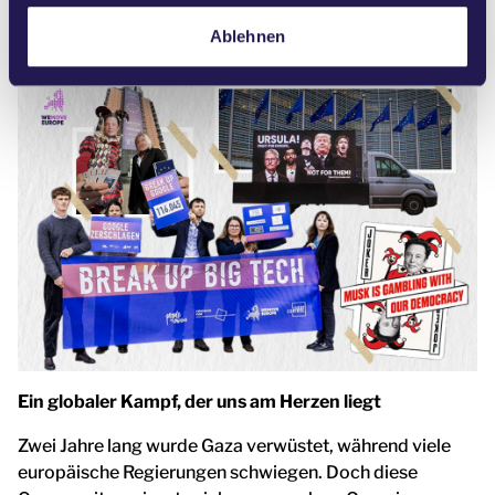
l
Google bereits mit einer Geldstrafe von 2,95 Milliarden
Ablehnen
Euro belegt.
Ein globaler Kampf, der uns am Herzen liegt
Zwei Jahre lang wurde Gaza verwüstet, während viele
europäische Regierungen schwiegen. Doch diese