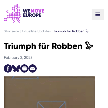
GEHEN SIE ZUM HAUPTINHALT
ZUR FUSSZEILENNAVIGATION SPRINGEN
Startseite
|
Aktuellste Updates
|
Triumph für Robben 🦭
Triumph für Robben 🦭
February 2, 2025