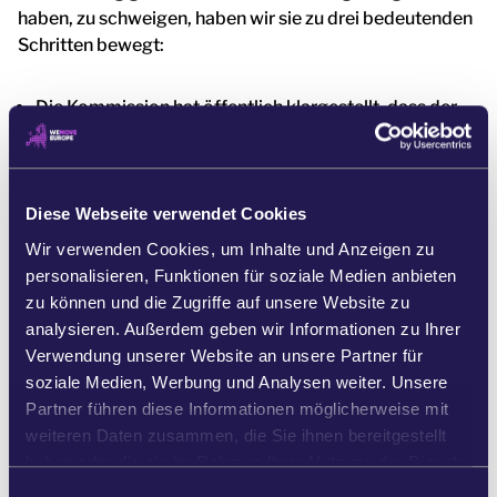
haben, zu schweigen, haben wir sie zu drei bedeutenden
Schritten bewegt:
Die Kommission hat öffentlich klargestellt, dass der
EU-Schutz für Robben nicht geschwächt wird.
Sie haben ihre Website aktualisiert und einen Absatz
hinzugefügt, der das Verbot von Robbenprodukten
bekräftigt.
Diese Webseite verwendet Cookies
Sie haben direkt auf uns reagiert und damit
Wir verwenden Cookies, um Inhalte und Anzeigen zu
bewiesen, dass sie den Druck unserer Bewegung
personalisieren, Funktionen für soziale Medien anbieten
nicht ignorieren konnten.
zu können und die Zugriffe auf unsere Website zu
analysieren. Außerdem geben wir Informationen zu Ihrer
Wir haben bereits bewiesen, dass wir die Debatte
Verwendung unserer Website an unsere Partner für
beeinflussen können, wenn wir handeln. Jetzt werden wir
soziale Medien, Werbung und Analysen weiter. Unsere
an einem Plan arbeiten, um diesen Sieg – und die
Partner führen diese Informationen möglicherweise mit
Robben – für immer zu schützen.
weiteren Daten zusammen, die Sie ihnen bereitgestellt
Wir haben große Fortschritte gemacht! Die Kommission
haben oder die sie im Rahmen Ihrer Nutzung der Dienste
hat sich verpflichtet, den Schutz unserer Robben
gesammelt haben.
E