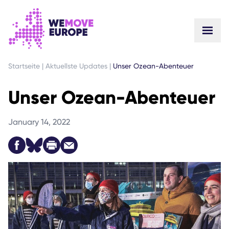
GEHEN SIE ZUM HAUPTINHALT
ZUR FUSSZEILENNAVIGATION SPRINGEN
Startseite
|
Aktuellste Updates
|
Unser Ozean-Abenteuer
Unser Ozean-Abenteuer
January 14, 2022