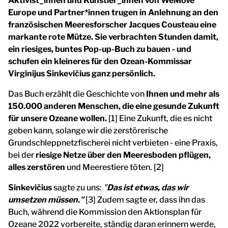
Aktivist_innen und Künstler_innen von WeMove
Europe und Partner*innen trugen in Anlehnung an den
französischen Meeresforscher Jacques Cousteau eine
markante rote Mütze. Sie verbrachten Stunden damit,
ein riesiges, buntes Pop-up-Buch zu bauen - und
schufen ein kleineres für den Ozean-Kommissar
Virginijus Sinkevičius ganz persönlich.
Das Buch erzählt die Geschichte von
Ihnen und mehr als
150.000 anderen Menschen, die eine gesunde Zukunft
für unsere Ozeane wollen.
[1] Eine Zukunft, die es nicht
geben kann, solange wir die zerstörerische
Grundschleppnetzfischerei nicht verbieten - eine Praxis,
bei der
riesige Netze über den Meeresboden pflügen,
alles zerstören
und Meerestiere töten. [2]
Sinkevičius
sagte zu uns:
"
Das ist etwas, das wir
umsetzen müssen."
[3] Zudem sagte er, dass ihn das
Buch, während die Kommission den Aktionsplan für
Ozeane 2022 vorbereite, ständig daran erinnern werde,