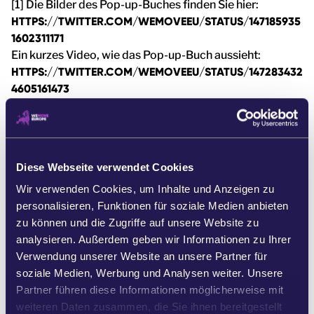
[1] Die Bilder des Pop-up-Buches finden Sie hier:
HTTPS://TWITTER.COM/WEMOVEEU/STATUS/147185935
1602311171
Ein kurzes Video, wie das Pop-up-Buch aussieht:
HTTPS://TWITTER.COM/WEMOVEEU/STATUS/147283432
4605161473
[2] Die Grundschleppnetzfischerei ist eine der
zerstörerischsten Methoden zum Fischfang. Ihr
extensiver Einsatz für den kommerziellen Fischfang hat
starke Auswirkungen auf die marinen Ökosysteme und
Diese Webseite verwendet Cookies
führt oft zu irreversiblen Schäden empfindlicher
Lebensräume.
Wir verwenden Cookies, um Inhalte und Anzeigen zu
Mehr dazu:
HTTPS://EUROPE.OCEANA.ORG/EN/OUR-
personalisieren, Funktionen für soziale Medien anbieten
WORK/BOTTOM-TRAWLING/OVERVIEW
zu können und die Zugriffe auf unsere Website zu
[3] Videoaufzeichnung von Ozean-Kommissar
analysieren. Außerdem geben wir Informationen zu Ihrer
Sinkevičius am 21. Dezember 2021.
Verwendung unserer Website an unsere Partner für
HTTPS://WWW.DROPBOX.COM/S/CCH04H92QHAUH4
soziale Medien, Werbung und Analysen weiter. Unsere
R/COMMISSAIRE%20EUROP%C3%A9EN%20FULL.MP4?
Partner führen diese Informationen möglicherweise mit
DL=0
weiteren Daten zusammen, die Sie ihnen bereitgestellt