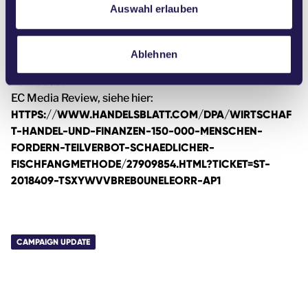
a
Auswahl erlauben
01/03/LE-CHALUTAGE-DE-FOND-DENONCE-COMME-
h
LA-PIRE-TECHNIQUE-DE-PECHE_61_7979_3244.HTML_
_
l
_Irish Examiner (auf Englisch):
Ablehnen
HTTPS://WWW.IRISHEXAMINER.COM/NEWS/ARID-
40770036.HTML
EC Media Review, siehe hier:
HTTPS://WWW.HANDELSBLATT.COM/DPA/WIRTSCHAF
T-HANDEL-UND-FINANZEN-150-000-MENSCHEN-
FORDERN-TEILVERBOT-SCHAEDLICHER-
FISCHFANGMETHODE/27909854.HTML?TICKET=ST-
2018409-TSXYWVVBREB0UNELEORR-AP1
CAMPAIGN UPDATE