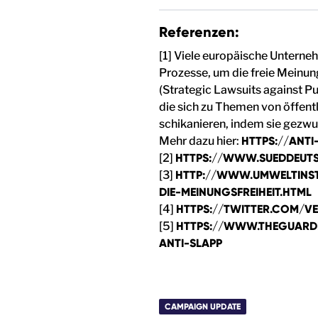
Referenzen:
[1] Viele europäische Untern
Prozesse, um die freie Meinun
(Strategic Lawsuits against Pu
die sich zu Themen von öffent
schikanieren, indem sie gezw
Mehr dazu hier:
HTTPS://ANTI
[2]
HTTPS://WWW.SUEDDEUTS
[3]
HTTP://WWW.UMWELTINSTI
DIE-MEINUNGSFREIHEIT.HTML
[4]
HTTPS://TWITTER.COM/V
[5]
HTTPS://WWW.THEGUARDI
ANTI-SLAPP
CAMPAIGN UPDATE