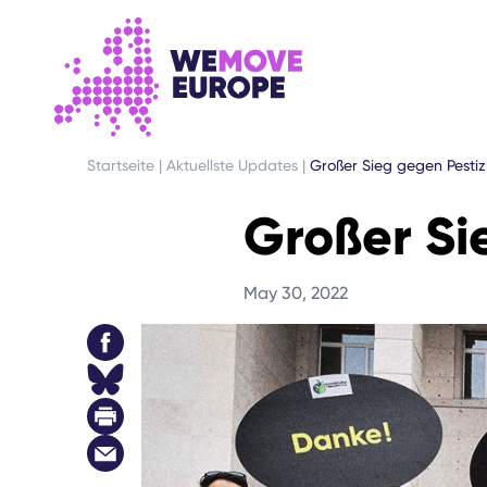
GEHEN SIE ZUM HAUPTINHALT
ZUR FUSSZEILENNAVIGATION SPRINGEN
Startseite
|
Aktuellste Updates
|
Großer Sieg gegen Pesti
Großer Si
May 30, 2022