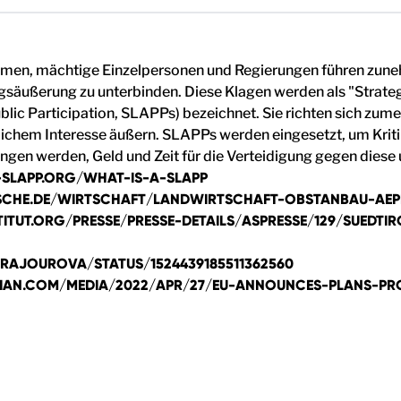
ehmen, mächtige Einzelpersonen und Regierungen führen zun
gsäußerung zu unterbinden. Diese Klagen werden als "Strateg
blic Participation, SLAPPs) bezeichnet. Sie richten sich zume
lichem Interesse äußern. SLAPPs werden eingesetzt, um Krit
ungen werden, Geld und Zeit für die Verteidigung gegen die
-SLAPP.ORG/WHAT-IS-A-SLAPP
CHE.DE/WIRTSCHAFT/LANDWIRTSCHAFT-OBSTANBAU-AEPFE
TUT.ORG/PRESSE/PRESSE-DETAILS/ASPRESSE/129/SUEDTIRO
ERAJOUROVA/STATUS/1524439185511362560
AN.COM/MEDIA/2022/APR/27/EU-ANNOUNCES-PLANS-PRO