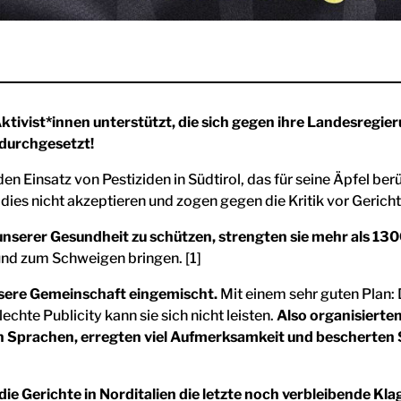
tivist*innen unterstützt, die sich gegen ihre Landesregier
 durchgesetzt!
 den Einsatz von Pestiziden in Südtirol, das für seine Äpfel be
dies nicht akzeptieren und zogen gegen die Kritik vor Gericht
nserer Gesundheit zu schützen, strengten sie mehr als 130
und zum Schweigen bringen. [1]
nsere Gemeinschaft eingemischt.
Mit einem sehr guten Plan: 
hte Publicity kann sie sich nicht leisten.
Also organisierten
 Sprachen, erregten viel Aufmerksamkeit und bescherten Süd
ie Gerichte in Norditalien die letzte noch verbleibende Klag