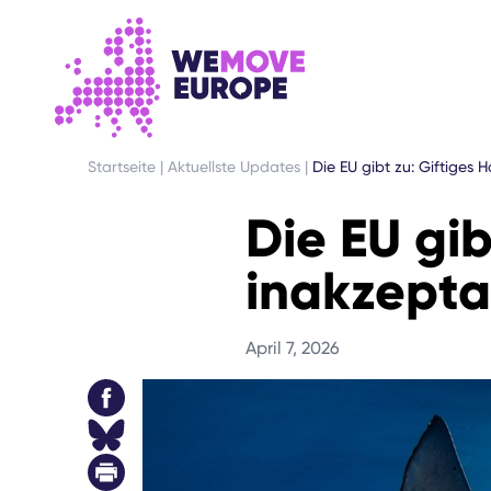
GEHEN SIE ZUM HAUPTINHALT
ZUR FUSSZEILENNAVIGATION SPRINGEN
Startseite
|
Aktuellste Updates
|
Die EU gibt zu: Giftiges H
Die EU gib
inakzepta
April 7, 2026