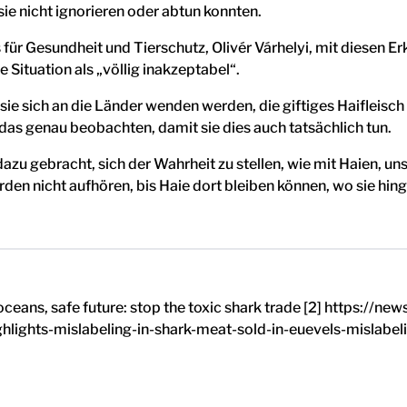
ie nicht ignorieren oder abtun konnten.
ür Gesundheit und Tierschutz, Olivér Várhelyi, mit diesen Er
 Situation als „völlig inakzeptabel“.
sie sich an die Länder wenden werden, die giftiges Haifleisc
das genau beobachten, damit sie dies auch tatsächlich tun.
zu gebracht, sich der Wahrheit zu stellen, wie mit Haien, u
en nicht aufhören, bis Haie dort bleiben können, wo sie hing
ceans, safe future: stop the toxic shark trade [2] https:/
lights-mislabeling-in-shark-meat-sold-in-euevels-mislabeli